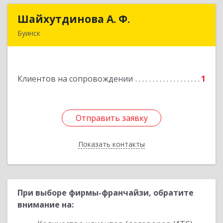
Шайхутдинова А. Ф.
Шайхутдинова А. Ф.
Буинск
РТ, г.Буинск, ул.Р.Люксембург, д.144Б
Подробнее
Клиентов на сопровождении
1
Отправить заявку
Отправить заявку
Показать контакты
Назад
При выборе фирмы-франчайзи, обратите
внимание на: