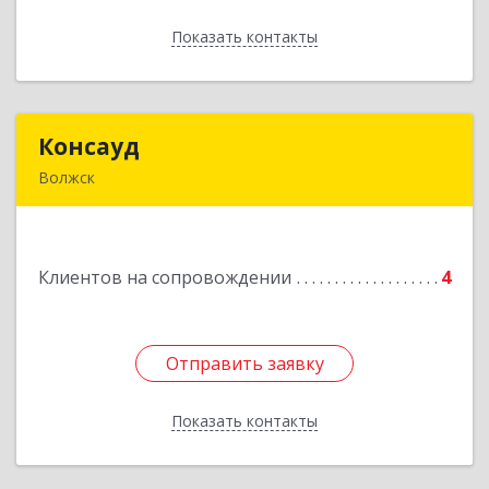
Показать контакты
Назад
Консауд
Консауд
Волжск
425005, Марий Эл респ, Волжск г, Пролетарская
ул, дом 4А, офис 21
Клиентов на сопровождении
4
Подробнее
Отправить заявку
Отправить заявку
Показать контакты
Назад