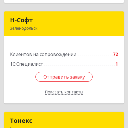
Н-Софт
Н-Софт
Зеленодольск
422521, Татарстан Респ (Татарстан),
Зеленодольский р-н, Зеленодольск г,
Универсиады ул, дом № 1
Клиентов на сопровождении
72
Подробнее
1С:Специалист
1
Отправить заявку
Отправить заявку
Показать контакты
Назад
Тонекс
Тонекс