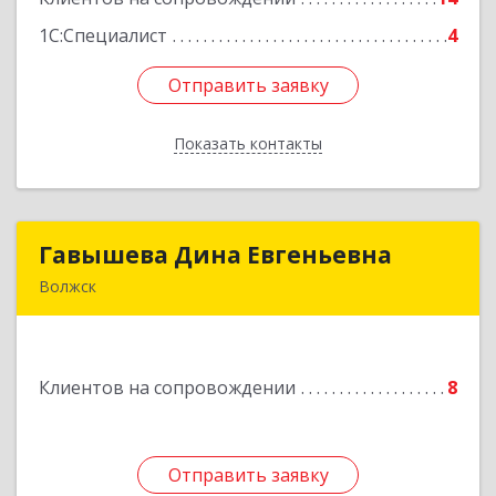
Подробнее
1С:Специалист
4
Отправить заявку
Отправить заявку
Показать контакты
Назад
Гавышева Дина Евгеньевна
Гавышева Дина Евгеньевна
Волжск
Подробнее
Клиентов на сопровождении
8
Отправить заявку
Отправить заявку