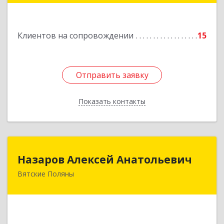
Подробнее
Клиентов на сопровождении
15
Отправить заявку
Отправить заявку
Показать контакты
Назад
Назаров Алексей Анатольевич
Назаров Алексей Анатольевич
Вятские Поляны
612964,Кировская обл,город Вятские Поляны
г.о.,Вятские Поляны г,Кирова ул,д. 8,кв. 55
Подробнее