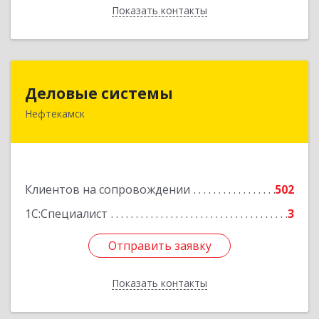
Показать контакты
Назад
Деловые системы
Деловые системы
Нефтекамск
452689, Башкортостан Респ, Нефтекамск г,
Ленина ул, дом № 47В, пом.3
Подробнее
Клиентов на сопровождении
502
1С:Специалист
3
Отправить заявку
Отправить заявку
Показать контакты
Назад