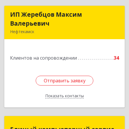
ИП Жеребцов Максим
ИП Жеребцов Максим
Валерьевич
Валерьевич
Нефтекамск
452680, Башкортостан Респ, Нефтекамск г,
Зодчих ул, строение № 20 "В"
Клиентов на сопровождении
34
Подробнее
Отправить заявку
Отправить заявку
Показать контакты
Назад
Единый компьютерный сервис