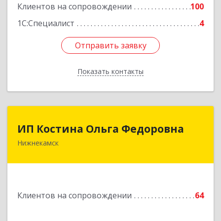
Подробнее
Клиентов на сопровождении
100
1С:Специалист
4
Отправить заявку
Отправить заявку
Показать контакты
Назад
ИП Костина Ольга Федоровна
ИП Костина Ольга Федоровна
Нижнекамск
Подробнее
Клиентов на сопровождении
64