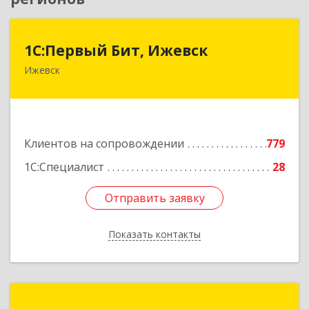
1С:Первый Бит, Ижевск
1С:Первый Бит, Ижевск
Ижевск
426008, Удмуртская Респ, Ижевск г,
Коммунаров ул, дом № 234
Подробнее
Клиентов на сопровождении
779
1С:Специалист
28
Отправить заявку
Отправить заявку
Показать контакты
Назад
Правильные Решения