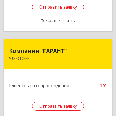
Отправить заявку
Отправить заявку
Показать контакты
Назад
Компания "ГАРАНТ"
Компания "ГАРАНТ"
Чайковский
617760, Пермский край, Чайковский г, Карла
Маркса ул, дом № 31, оф.3
Подробнее
Клиентов на сопровождении
101
Отправить заявку
Отправить заявку