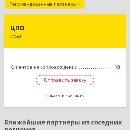
Рекомендованные партнеры
ЦПО
ЦПО
Агрыз
422230, Татарстан Респ (Татарстан), м.р-н
Агрызский, г.п. город Агрыз, Агрыз г, Гагарина
ул, дом № 70, пом.1000, пом.3
Подробнее
Клиентов на сопровождении
10
Отправить заявку
Отправить заявку
Показать контакты
Назад
Ближайшие партнеры из соседних
регионов