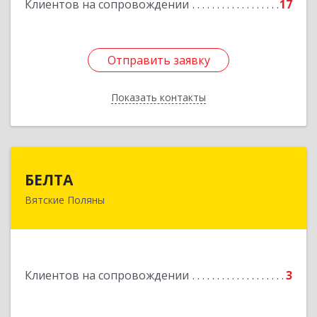
Клиентов на сопровождении
17
Отправить заявку
Отправить заявку
Показать контакты
Назад
БЕЛТА
БЕЛТА
Вятские Поляны
612960, Кировская обл, Вятские Поляны г,
Тойменка ул, дом № 8Г
Подробнее
Клиентов на сопровождении
3