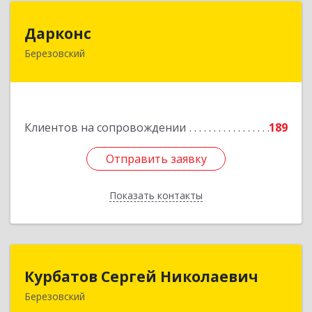
Дарконс
Дарконс
Березовский
623700, Свердловская обл, Березовский г,
Строителей ул, дом № 4, оф.418
Подробнее
Клиентов на сопровождении
189
Отправить заявку
Отправить заявку
Показать контакты
Назад
Курбатов Сергей Николаевич
Курбатов Сергей Николаевич
Березовский
623 701, 623701, Свердловская обл,