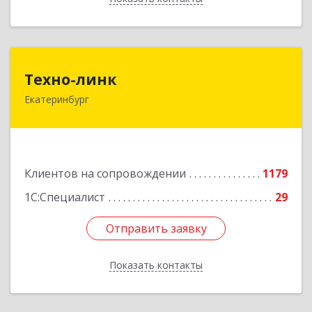
Техно-линк
Техно-линк
Екатеринбург
620000, Свердловская обл, Екатеринбург г,
Основинская ул, строение 10, оф.1116
Подробнее
Клиентов на сопровождении
1179
1С:Специалист
29
Отправить заявку
Отправить заявку
Показать контакты
Назад