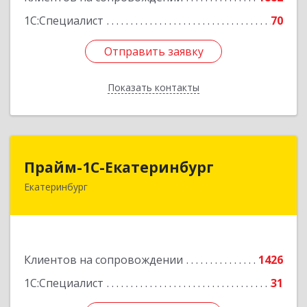
1С:Специалист
70
Отправить заявку
Отправить заявку
Показать контакты
Назад
Прайм-1С-Екатеринбург
Прайм-1С-Екатеринбург
Екатеринбург
620142, Свердловская обл, Екатеринбург г, 8
Марта ул, дом № 49, оф.609
Подробнее
Клиентов на сопровождении
1426
1С:Специалист
31