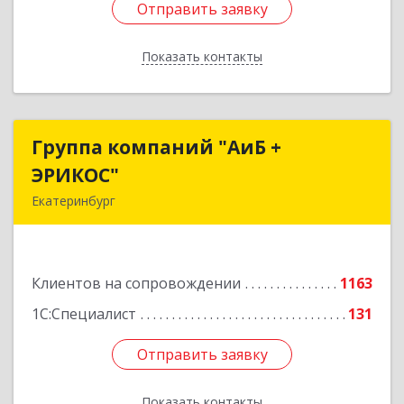
Отправить заявку
Отправить заявку
Показать контакты
Назад
Группа компаний "АиБ +
Группа компаний "АиБ +
ЭРИКОС"
ЭРИКОС"
Екатеринбург
620075, Свердловская обл, Екатеринбург г,
Луначарского ул, дом № 81, оф.1008
Клиентов на сопровождении
1163
Подробнее
1С:Специалист
131
Отправить заявку
Отправить заявку
Показать контакты
Назад