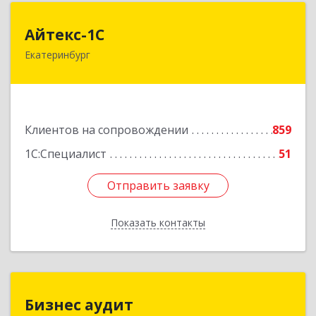
Айтекс-1С
Айтекс-1С
Екатеринбург
620041, Свердловская обл, Екатеринбург г,
Маяковского ул, дом № 25А, оф.1206
Подробнее
Клиентов на сопровождении
859
1С:Специалист
51
Отправить заявку
Отправить заявку
Показать контакты
Назад
Бизнес аудит
Бизнес аудит