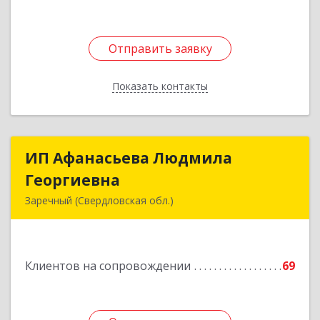
Отправить заявку
Отправить заявку
Показать контакты
Назад
ИП Афанасьева Людмила
ИП Афанасьева Людмила
Георгиевна
Георгиевна
Заречный (Свердловская обл.)
624250, Свердловская обл, Заречный г,
Алещенкова ул, дом № 4, кв.46
Клиентов на сопровождении
69
Подробнее