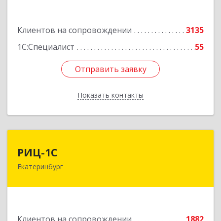
Подробнее
Клиентов на сопровождении
3135
1С:Специалист
55
Отправить заявку
Отправить заявку
Показать контакты
Назад
РИЦ-1С
РИЦ-1С
Екатеринбург
620102, Свердловская обл, Екатеринбург г,
Фурманова ул, дом № 124
Подробнее
Клиентов на сопровождении
1882