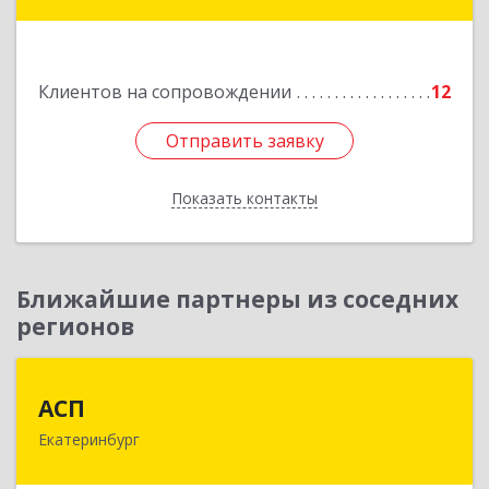
Березовский г, Театральная ул, д. 28, кв.43
Подробнее
Клиентов на сопровождении
12
Отправить заявку
Отправить заявку
Показать контакты
Назад
Ближайшие партнеры из соседних
регионов
АСП
АСП
Екатеринбург
620075, Свердловская обл, Екатеринбург г,
Карла Либкнехта ул, строение 22, оф.521