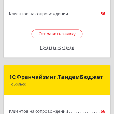
Курчатова ул, дом № 27/2, кв.57
Клиентов на сопровождении
56
Подробнее
Отправить заявку
Отправить заявку
Показать контакты
Назад
1С:Франчайзинг.ТандемБюджет
1С:Франчайзинг.ТандемБюджет
Тобольск
Подробнее
Клиентов на сопровождении
66