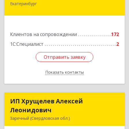
Екатеринбург
620062, Свердловская обл, Екатеринбург г,
Гагарина ул, дом № 14, оф.908
Подробнее
Клиентов на сопровождении
172
1С:Специалист
2
Отправить заявку
Отправить заявку
Показать контакты
Назад
ИП Хрущелев Алексей
ИП Хрущелев Алексей
Леонидович
Леонидович
Заречный (Свердловская обл.)
624250, Свердловская обл, Заречный г,