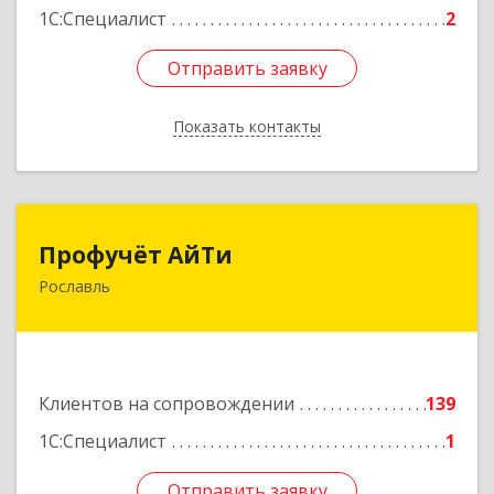
1С:Специалист
2
Отправить заявку
Отправить заявку
Показать контакты
Назад
Профучёт АйТи
Профучёт АйТи
Рославль
216500, Смоленская обл, Рославльский р-н,
Рославль г, Урицкого ул, дом № 13, кв.4
Подробнее
Клиентов на сопровождении
139
1С:Специалист
1
Отправить заявку
Отправить заявку