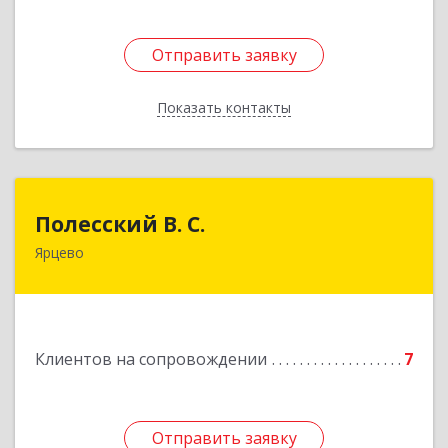
Отправить заявку
Отправить заявку
Показать контакты
Назад
Полесский В. С.
Полесский В. С.
Ярцево
215800,Смоленская обл. г. Ярцево,
ул.Краснофлотская д.30
Подробнее
Клиентов на сопровождении
7
Отправить заявку
Отправить заявку