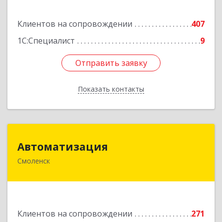
Подробнее
Клиентов на сопровождении
407
1С:Специалист
9
Отправить заявку
Отправить заявку
Показать контакты
Назад
Автоматизация
Автоматизация
Смоленск
214019, Смоленская обл, Смоленск г, Марии
Октябрьской ул, дом № 16, оф.107
Подробнее
Клиентов на сопровождении
271