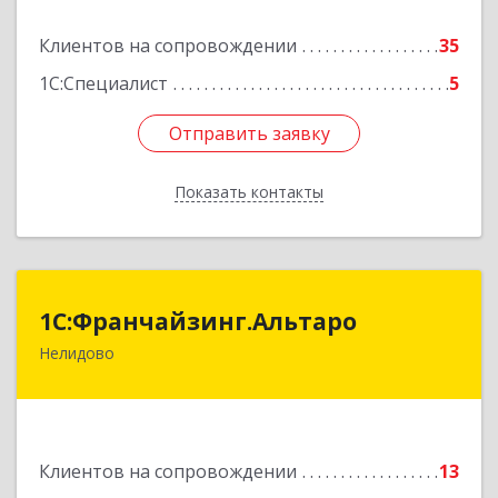
Подробнее
Клиентов на сопровождении
35
1С:Специалист
5
Отправить заявку
Отправить заявку
Показать контакты
Назад
1С:Франчайзинг.Альтаро
1С:Франчайзинг.Альтаро
Нелидово
172527, Тверская обл, Нелидово г, Матросова
ул, дом № 22, оф.1
Подробнее
Клиентов на сопровождении
13