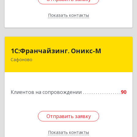
Показать контакты
Назад
1С:Франчайзинг. Оникс-М
1С:Франчайзинг. Оникс-М
Сафоново
215500, Смоленская обл, Сафоновский р-н,
Сафоново г, Революционная ул, дом № 9а
Подробнее
Клиентов на сопровождении
90
Отправить заявку
Отправить заявку
Показать контакты
Назад