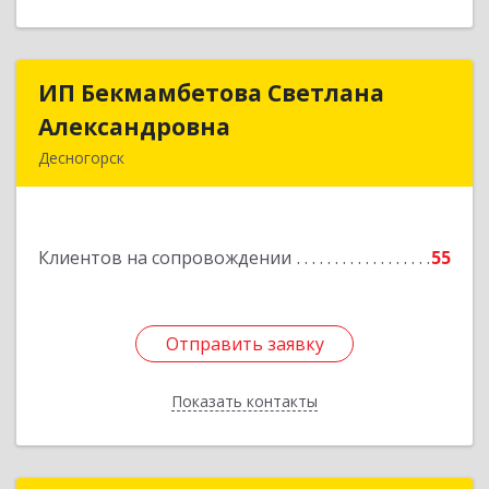
ИП Бекмамбетова Светлана
ИП Бекмамбетова Светлана
Александровна
Александровна
Десногорск
216400, Смоленская обл, Десногорск г, 4-й мкр,
дом № 7, кв.11
Клиентов на сопровождении
55
Подробнее
Отправить заявку
Отправить заявку
Показать контакты
Назад