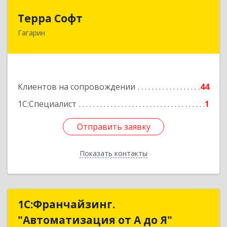
Терра Софт
Терра Софт
Гагарин
215010, Смоленская обл, Гагарин г, Ленина ул,
дом № 12
Подробнее
Клиентов на сопровождении
44
1С:Специалист
1
Отправить заявку
Отправить заявку
Показать контакты
Назад
1С:Франчайзинг.
1С:Франчайзинг.
"Автоматизация от А до Я"
"Автоматизация от А до Я"