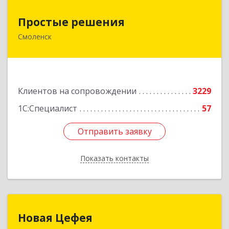
Простые решения
Простые решения
Смоленск
214015, Смоленская обл, Смоленск г, Большая
Краснофлотская ул, дом № 17
Подробнее
Клиентов на сопровождении
3229
1С:Специалист
57
Отправить заявку
Отправить заявку
Показать контакты
Назад
Новая Цефея
Новая Цефея