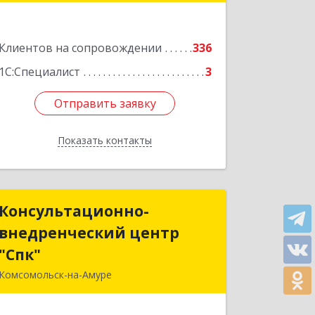
Подробнее
Клиентов на сопровождении
336
1С:Специалист
3
Отправить заявку
Отправить заявку
Показать контакты
Назад
Консультационно-
Консультационно-
внедренческий центр
внедренческий центр
"Спк"
"Спк"
Комсомольск-на-Амуре
681013, Хабаровский край,
Комсомольск-на-Амуре г, Димитрова,