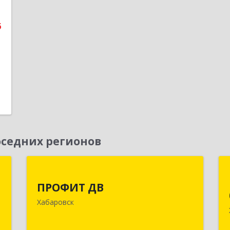
е
6
1
седних регионов
и
ПРОФИТ ДВ
ПРОФИТ ДВ
д
680000, Хабаровский край, Хабаровск
Хабаровск
-
г, Муравьева-Амурского ул, дом № 25,
м
пом.I