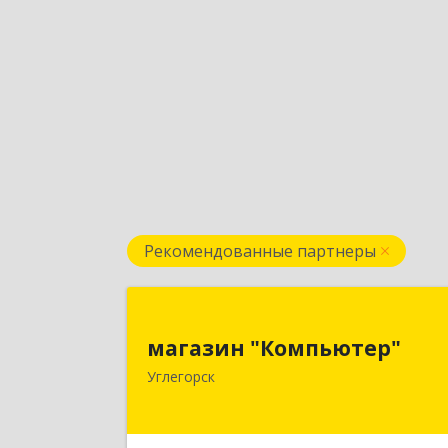
Рекомендованные партнеры
магазин "Компьютер
магазин "Компьютер"
694920, Сахалинская обл, Углегорски
Углегорск
р-н, Углегорск г, Победы ул, дом 
169, оф.