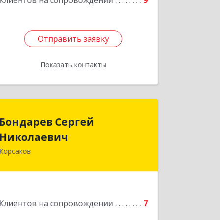
Клиентов на сопровождении
9
Отправить заявку
Отправить заявку
Показать контакты
Назад
Бондарев Сергей
Бондарев Сергей
Николаевич
Николаевич
Корсаков
Подробнее
Клиентов на сопровождении
7