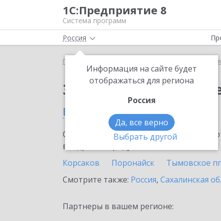
1С:Предприятие 8
Система программ
Россия
Пр
Главная
Сервисы ИТС
1С:Бизнес-сеть. Торгова
Информация на сайте будет
отображаться для региона
Заказать 1С:Бизнес-с
Россия
в Углегорске
Да, все верно
Ознакомьтесь с информационными карт
Выбрать другой
внедрение продукта.
Корсаков
Поронайск
Тымовское пг
Смотрите также:
Россия
,
Сахалинская об
Партнеры в вашем регионе: