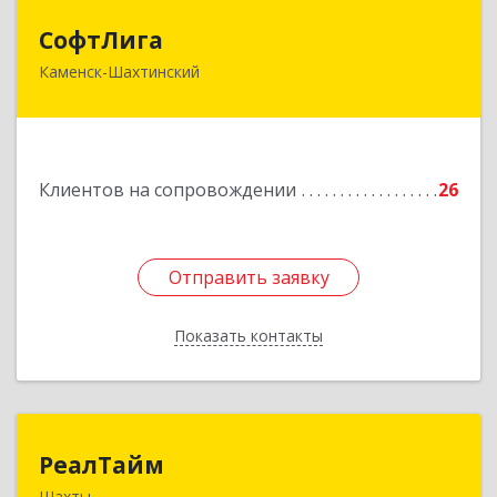
СофтЛига
СофтЛига
Каменск-Шахтинский
347800, Ростовская обл, Каменск-Шахтинский г,
Желябова ул, дом № 33А
Подробнее
Клиентов на сопровождении
26
Отправить заявку
Отправить заявку
Показать контакты
Назад
РеалТайм
РеалТайм
Шахты