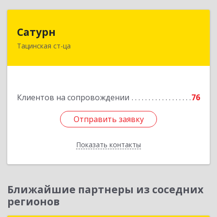
Сатурн
Сатурн
Тацинская ст-ца
347060, Ростовская область, Тацинский район,
ст-ца Тацинская, ул.М.Горького, дом № 54
Подробнее
Клиентов на сопровождении
76
Отправить заявку
Отправить заявку
Показать контакты
Назад
Ближайшие партнеры из соседних
регионов