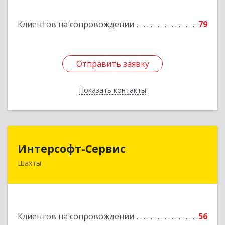
Подробнее
Клиентов на сопровождении
79
Отправить заявку
Отправить заявку
Показать контакты
Назад
Интерсофт-Сервис
Интерсофт-Сервис
Шахты
346480, Ростовская обл, Шахты г, Советская ул,
дом № 279/10
Подробнее
Клиентов на сопровождении
56