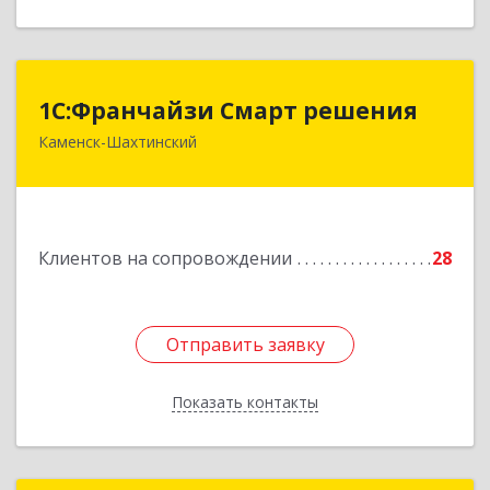
1С:Франчайзи Смарт решения
1С:Франчайзи Смарт решения
Каменск-Шахтинский
347800, Ростовская обл, Каменск-Шахтинский г,
Ворошилова ул, дом № 152
Подробнее
Клиентов на сопровождении
28
Отправить заявку
Отправить заявку
Показать контакты
Назад