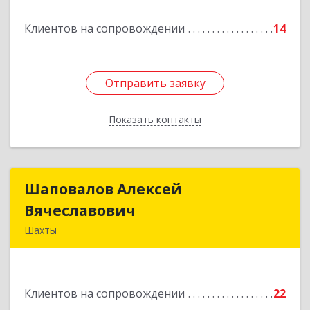
Подробнее
Клиентов на сопровождении
14
Отправить заявку
Отправить заявку
Показать контакты
Назад
Шаповалов Алексей
Шаповалов Алексей
Вячеславович
Вячеславович
Шахты
346510, Шахты г, Ленина ул, дом № 142
Подробнее
Клиентов на сопровождении
22