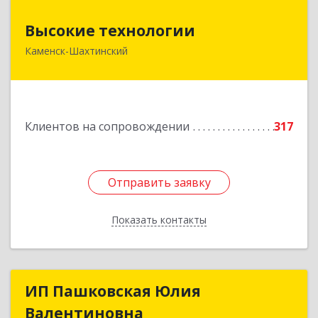
Высокие технологии
Высокие технологии
Каменск-Шахтинский
347810, Ростовская обл, Каменск-Шахтинский г,
Карла Маркса пр-кт, дом № 31/33, этаж 2,
оф.217
Подробнее
Клиентов на сопровождении
317
Отправить заявку
Отправить заявку
Показать контакты
Назад
ИП Пашковская Юлия
ИП Пашковская Юлия
Валентиновна
Валентиновна