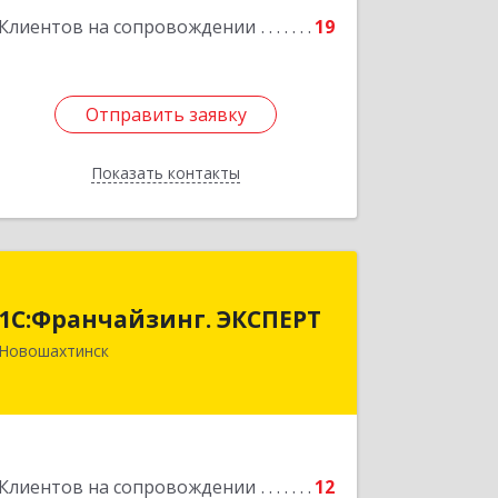
Клиентов на сопровождении
19
Отправить заявку
Отправить заявку
Показать контакты
Назад
1С:Франчайзинг. ЭКСПЕРТ
1С:Франчайзинг. ЭКСПЕРТ
346901, Ростовская обл,
Новошахтинск
Новошахтинск г, Куйбышева ул, дом
№ 6, кв.2
Подробнее
Клиентов на сопровождении
12