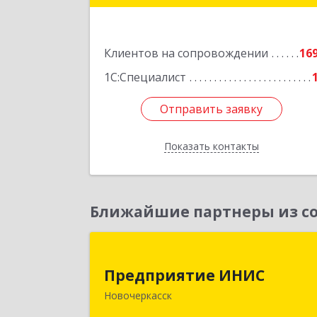
Октябрьская ул, дом № 3
Подробне
Клиентов на сопровождении
16
1С:Специалист
Отправить заявку
Отправить заявку
Показать контакты
Назад
Ближайшие партнеры из со
Предприятие ИНИ
Предприятие ИНИС
346430, Ростовская обл, Новочеркасс
Новочеркасск
г, Московская ул, дом № 6, оф.