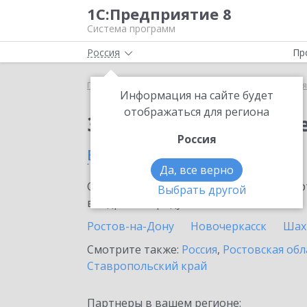
1С:Предприятие 8
Система программ
Россия
Пр
Главная
Сервисы ИТС
1С:Бизнес-сеть. Торгова
Информация на сайте будет
отображаться для региона
Заказать 1С:Бизнес-с
Россия
в Семикаракорске
Да, все верно
Ознакомьтесь с информационными карт
Выбрать другой
внедрение продукта.
Ростов-на-Дону
Новочеркасск
Шах
Смотрите также:
Россия
,
Ростовская обл
Ставропольский край
Партнеры в вашем регионе: