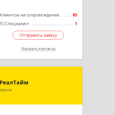
Клиентов на сопровождении
85
1С:Специалист
1
Отправить заявку
Отправить заявку
Показать контакты
Назад
РеалТайм
РеалТайм
346504, Ростовская обл, Шахты г,
Шахты
Чернышевского ул, дом № 42
Подробнее