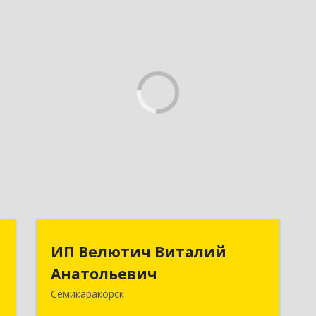
я
ИП Велютич Виталий
ИП Велютич Виталий
а
Анатольевич
Анатольевич
Семикаракорск
,
346630, Ростовская обл,
,
Семикаракорск г, В.А.Закруткина пр-