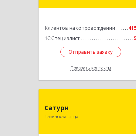
Подробне
Клиентов на сопровождении
41
1С:Специалист
Отправить заявку
Отправить заявку
Показать контакты
Назад
Сатур
Сатурн
347060, Ростовская область
Тацинская ст-ца
Тацинский район, ст-ца Тацинская
ул.М.Горького, дом № 5