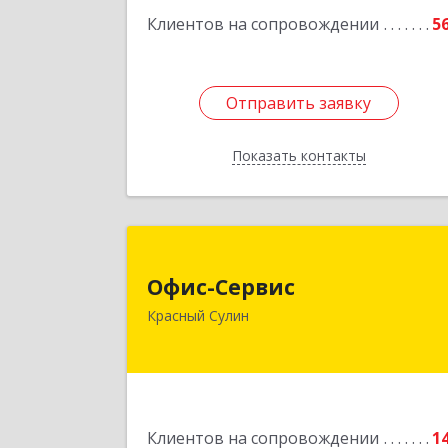
Клиентов на сопровождении
5
Отправить заявку
Отправить заявку
Показать контакты
Назад
Офис-Серви
Офис-Сервис
346350, Ростовская обл, р-
Красный Сулин
Красносулинский, Красный Сулин г
Заводская ул, дом № 
Подробне
Клиентов на сопровождении
1