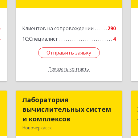
е
Подробнее
5
Клиентов на сопровождении
290
5
1С:Специалист
4
Отправить заявку
Отправить заявку
Показать контакты
Назад
н
Лаборатория
Лаборатория
вычислительных систем
вычислительных систем
,
и комплексов
и комплексов
,
Новочеркасск
4
346428, Ростовская обл, Новочеркасск