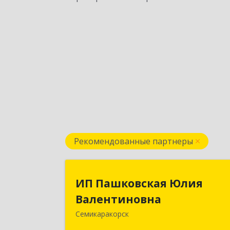
Рекомендованные партнеры
ИП Пашковская Юли
ИП Пашковская Юлия
Валентиновн
Валентиновна
Семикаракорск
346645, Ростовская обл
Семикаракорский р-н, Золотаревка х