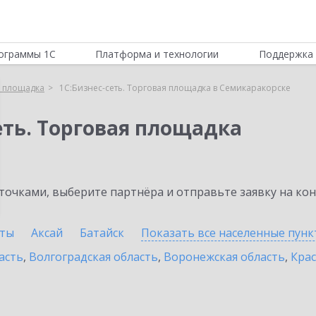
ограммы 1С
Платформа и технологии
Поддержка 
я площадка
1С:Бизнес-сеть. Торговая площадка в Семикаракорске
еть. Торговая площадка
очками, выберите партнёра и отправьте заявку на ко
ты
Аксай
Батайск
Показать все населенные
пунк
асть
,
Волгоградская область
,
Воронежская область
,
Крас