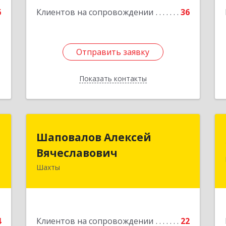
6
Клиентов на сопровождении
36
Отправить заявку
Отправить заявку
Показать контакты
Назад
с
Шаповалов Алексей
Шаповалов Алексей
Вячеславович
Вячеславович
н
,
Шахты
346510, Шахты г, Ленина ул, дом №
1
142
е
Подробнее
4
Клиентов на сопровождении
22