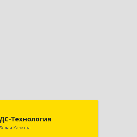
ДС-Технология
ДС-Технология
347045, Ростовская обл,
Белая Калитва
Белокалитвинский р-н, Белая Калитва