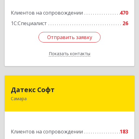
Подробнее
Клиентов на сопровождении
470
1С:Специалист
26
Отправить заявку
Отправить заявку
Показать контакты
Назад
Датекс Софт
Датекс Софт
Самара
443070, Самарская обл, Самара г, Партизанская
ул, дом № 86, оф.723
Подробнее
Клиентов на сопровождении
183