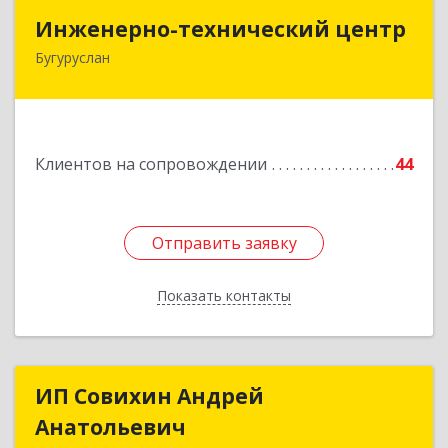
Инженерно-технический центр
Инженерно-технический центр
Бугуруслан
461633, Оренбургская обл, Бугуруслан г,
Больничный пер, дом № 8
Подробнее
Клиентов на сопровождении
44
Отправить заявку
Отправить заявку
Показать контакты
Назад
ИП Совихин Андрей
ИП Совихин Андрей
Анатольевич
Анатольевич