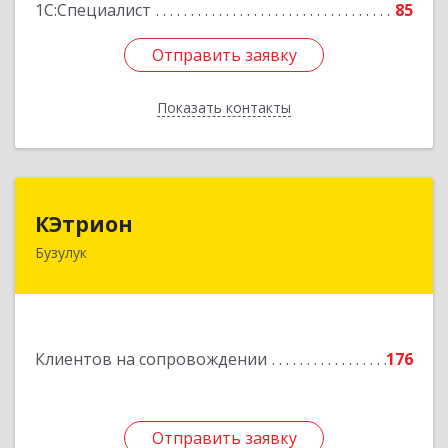
1С:Специалист
85
Отправить заявку
Отправить заявку
Показать контакты
Назад
КЭтрион
КЭтрион
Бузулук
461040, Оренбургская обл, Бузулук г, Пушкина
ул, дом № 3Б
Подробнее
Клиентов на сопровождении
176
Отправить заявку
Отправить заявку