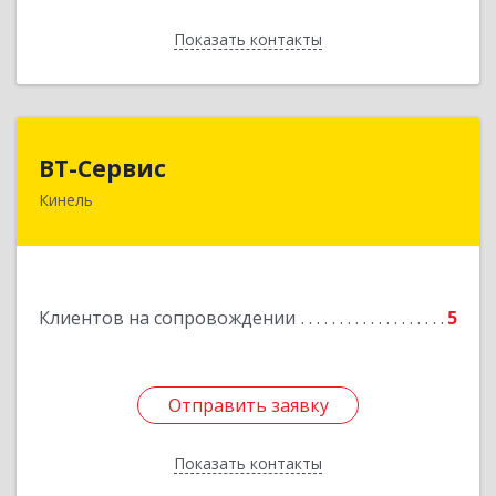
Показать контакты
Назад
ВТ-Сервис
ВТ-Сервис
Кинель
446436, Самарская обл, Кинель г, Маяковского
ул, дом № 61
Подробнее
Клиентов на сопровождении
5
Отправить заявку
Отправить заявку
Показать контакты
Назад