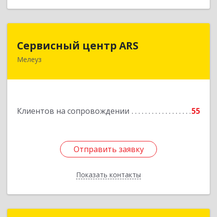
Сервисный центр ARS
Сервисный центр ARS
Мелеуз
Подробнее
Клиентов на сопровождении
55
Отправить заявку
Отправить заявку
Показать контакты
Назад