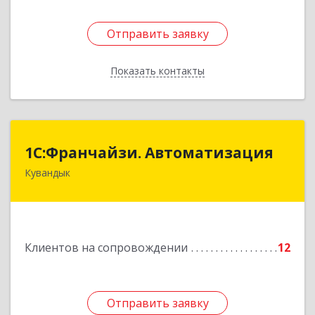
Отправить заявку
Отправить заявку
Показать контакты
Назад
1С:Франчайзи. Автоматизация
1С:Франчайзи. Автоматизация
Кувандык
462220, Оренбургская обл, Кувандыкский р-н,
Кувандык г, Советская ул, дом № 10
Подробнее
Клиентов на сопровождении
12
Отправить заявку
Отправить заявку