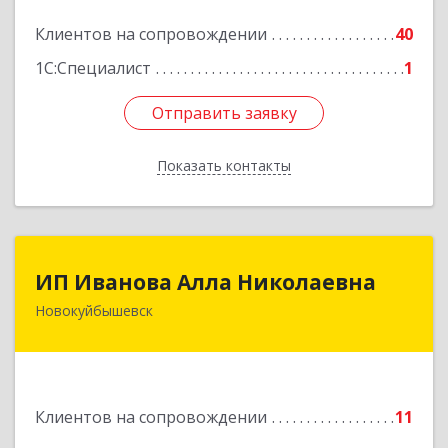
Подробнее
Клиентов на сопровождении
40
1С:Специалист
1
Отправить заявку
Отправить заявку
Показать контакты
Назад
ИП Иванова Алла Николаевна
ИП Иванова Алла Николаевна
Новокуйбышевск
446 201, Самарская обл.,
г.Новокуйбышевск,ул.Ворошилова,д.30,кв.70
Подробнее
Клиентов на сопровождении
11