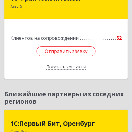
Аксай
090302, Казахстан, ЗКО, г.Аксай,
ул.Железнодорожная 174/1
Подробнее
Клиентов на сопровождении
52
Отправить заявку
Отправить заявку
Показать контакты
Назад
Ближайшие партнеры из соседних
регионов
1С:Первый Бит, Оренбург
1С:Первый Бит, Оренбург
Оренбург