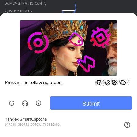
Замечания по сайту
Другие сайты
Телефон:
+7 (495) 737-92-57
Email:
site_v8@1c.ru
Отдел продаж:
г. Москва
,
улица Селезнёвская, дом 21
Privacy notice
© 2026 АО «Группа 1С» (правопреемник «1С»). Все права на сайт
защищены
© 2011- 2026 ООО «1С-Софт» (
о компании
).
Исключительное право на технологическую платформу
«1С:Предприятие 8» и типовые конфигурации программных
продуктов системы «1С:Предприятие 8», представленные на
этом сайте, принадлежит ООО «1С-Софт» - 100% дочерней
компании АО «Группа 1С»