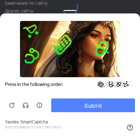
Замечания по сайту
Другие сайты
Телефон:
+7 (495) 737-92-57
Email:
site_v8@1c.ru
Отдел продаж:
г. Москва
,
улица Селезнёвская, дом 21
Privacy notice
© 2026 АО «Группа 1С» (правопреемник «1С»). Все права на сайт
защищены
© 2011- 2026 ООО «1С-Софт» (
о компании
).
Исключительное право на технологическую платформу
«1С:Предприятие 8» и типовые конфигурации программных
продуктов системы «1С:Предприятие 8», представленные на
этом сайте, принадлежит ООО «1С-Софт» - 100% дочерней
компании АО «Группа 1С»