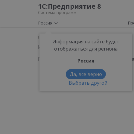
1С:Предприятие 8
Система программ
Россия
Пр
Главная
Информация на сайте будет
Идет проверка доступа ...
отображаться для региона
Проверьте, включен ли javascript в ва
Россия
Да, все верно
Выбрать другой