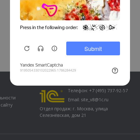
Телефон:
+7 (495) 737-92-57
льности
Email:
site_v8@1c.ru
 сайту
Отдел продаж:
г. Москва
,
улица
Селезнёвская, дом 21