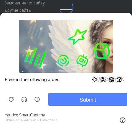
Замечания по сайту
Другие сайты
Телефон:
+7 (495) 737-92-57
Email:
site_v8@1c.ru
Отдел продаж:
г. Москва
,
улица Селезнёвская, дом 21
Privacy notice
© 2026 АО «Группа 1С» (правопреемник «1С»). Все права на сайт
защищены
© 2011- 2026 ООО «1С-Софт» (
о компании
).
Исключительное право на технологическую платформу
«1С:Предприятие 8» и типовые конфигурации программных
продуктов системы «1С:Предприятие 8», представленные на
этом сайте, принадлежит ООО «1С-Софт» - 100% дочерней
компании АО «Группа 1С»