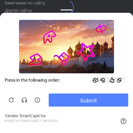
Замечания по сайту
Другие сайты
Телефон:
+7 (495) 737-92-57
Email:
site_v8@1c.ru
Отдел продаж:
г. Москва
,
улица Селезнёвская, дом 21
Privacy notice
© 2026 АО «Группа 1С» (правопреемник «1С»). Все права на сайт
защищены
© 2011- 2026 ООО «1С-Софт» (
о компании
).
Исключительное право на технологическую платформу
«1С:Предприятие 8» и типовые конфигурации программных
продуктов системы «1С:Предприятие 8», представленные на
этом сайте, принадлежит ООО «1С-Софт» - 100% дочерней
компании АО «Группа 1С»