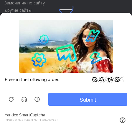
Замечания по сайту
Другие сайты
Телефон:
+7 (495) 737-92-57
Email:
site_v8@1c.ru
Отдел продаж:
г. Москва
,
улица Селезнёвская, дом 21
Privacy notice
© 2026 АО «Группа 1С» (правопреемник «1С»). Все права на сайт
защищены
© 2011- 2026 ООО «1С-Софт» (
о компании
).
Исключительное право на технологическую платформу
«1С:Предприятие 8» и типовые конфигурации программных
продуктов системы «1С:Предприятие 8», представленные на
этом сайте, принадлежит ООО «1С-Софт» - 100% дочерней
компании АО «Группа 1С»