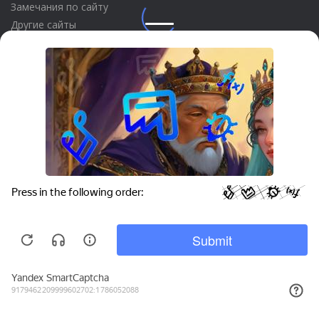
Замечания по сайту
Другие сайты
Телефон:
+7 (495) 737-92-57
Email:
site_v8@1c.ru
Отдел продаж:
г. Москва
,
улица Селезнёвская, дом 21
Privacy notice
© 2026 АО «Группа 1С» (правопреемник «1С»). Все права на сайт
защищены
© 2011- 2026 ООО «1С-Софт» (
о компании
).
Исключительное право на технологическую платформу
«1С:Предприятие 8» и типовые конфигурации программных
продуктов системы «1С:Предприятие 8», представленные на
этом сайте, принадлежит ООО «1С-Софт» - 100% дочерней
компании АО «Группа 1С»