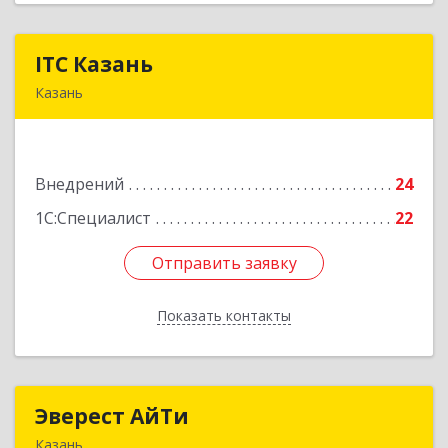
ITC Казань
ITC Казань
Казань
420094, Татарстан Респ, Казань г, Короленко
ул, дом № 58а
Внедрений
24
Подробнее
1С:Специалист
22
Отправить заявку
Отправить заявку
Показать контакты
Назад
Эверест АйТи
Эверест АйТи
Казань