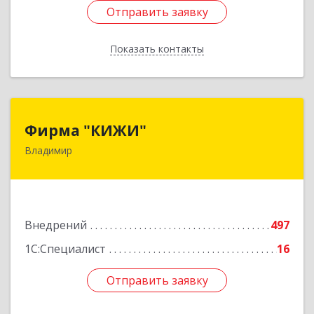
Отправить заявку
Отправить заявку
Показать контакты
Назад
Фирма "КИЖИ"
Фирма "КИЖИ"
Владимир
600000, Владимирская обл, Владимир г,
Диктора Левитана ул, дом № 4-г
Подробнее
Внедрений
497
1С:Специалист
16
Отправить заявку
Отправить заявку