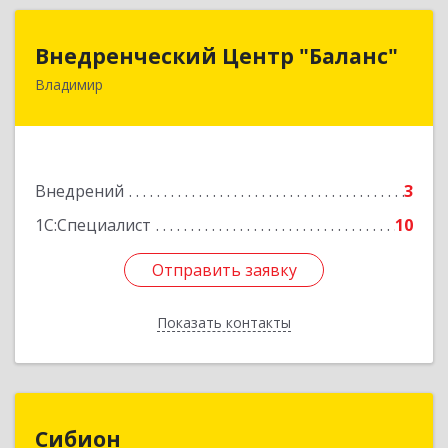
Внедренческий Центр "Баланс"
Внедренческий Центр "Баланс"
Владимир
600001, Владимирская обл, Владимир г,
Офицерская ул, дом № 16, оф. 5
Подробнее
Внедрений
3
1С:Специалист
10
Отправить заявку
Отправить заявку
Показать контакты
Назад
Сибион
Сибион