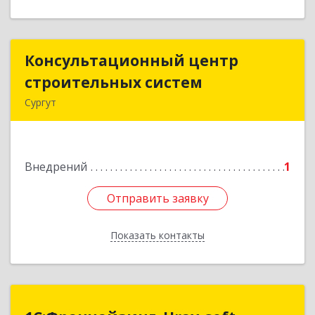
Консультационный центр
Консультационный центр
строительных систем
строительных систем
Сургут
628401, Ханты-Мансийский Автономный округ
- Югра АО, Сургут г, Мелик-Карамова ул, дом №
90,56
Внедрений
1
Подробнее
Отправить заявку
Отправить заявку
Показать контакты
Назад
1С:Франчайзинг. Uray-soft