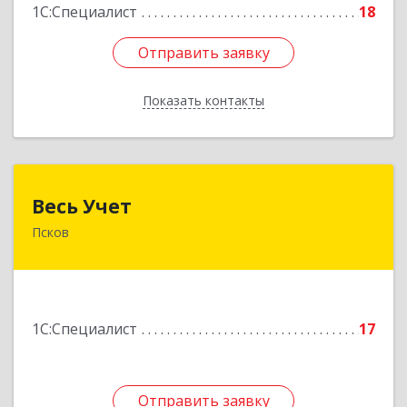
1С:Специалист
18
Отправить заявку
Отправить заявку
Показать контакты
Назад
Весь Учет
Весь Учет
Псков
180019, Псковская обл, Псков г, Белинского ул,
дом № 87
Подробнее
1С:Специалист
17
Отправить заявку
Отправить заявку