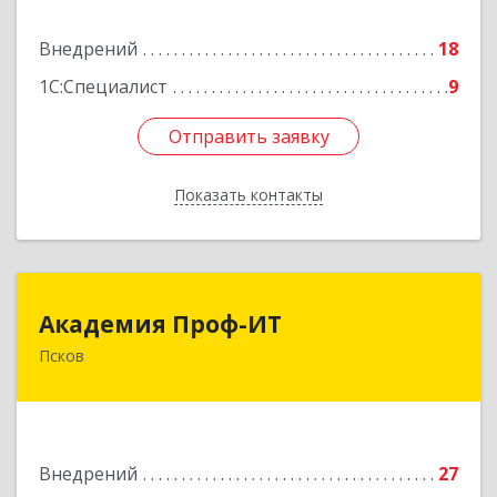
Подробнее
Внедрений
18
1С:Специалист
9
Отправить заявку
Отправить заявку
Показать контакты
Назад
Академия Проф-ИТ
Академия Проф-ИТ
Псков
180004, Псковская обл, Псков г, Металлистов
ул, дом № 25
Подробнее
Внедрений
27