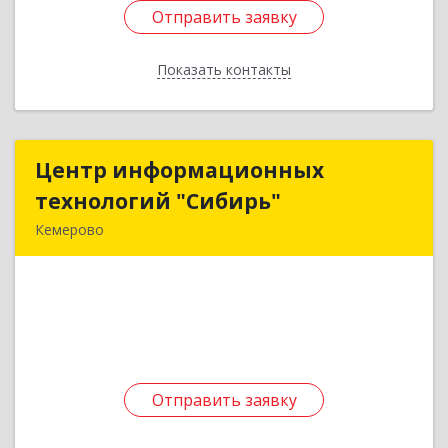
Отправить заявку
Отправить заявку
Показать контакты
Назад
Центр информационных
Центр информационных
технологий "Сибирь"
технологий "Сибирь"
Кемерово
650004, Кемеровская область - Кузбасс,
Кемерово г, Соборная ул, дом № 8, оф.408
Подробнее
Отправить заявку
Отправить заявку