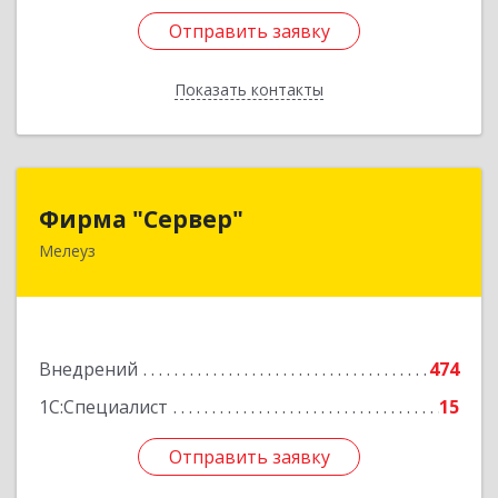
Отправить заявку
Отправить заявку
Показать контакты
Назад
Фирма "Сервер"
Фирма "Сервер"
Мелеуз
453852, Башкортостан Респ, Мелеузовский р-н,
Мелеуз г, 32-й мкр, дом № 36
Подробнее
Внедрений
474
1С:Специалист
15
Отправить заявку
Отправить заявку