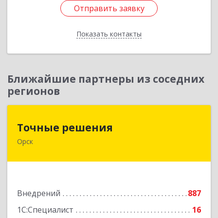
Отправить заявку
Отправить заявку
Показать контакты
Назад
Ближайшие партнеры из соседних
регионов
Точные решения
Точные решения
Орск
462403, Оренбургская обл, Орск г,
Краматорская ул, дом № 2Б, пом.3, этаж 1, офис
2
Подробнее
Внедрений
887
1С:Специалист
16