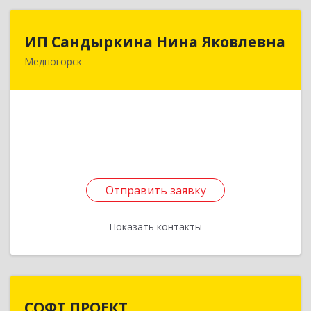
ИП Сандыркина Нина Яковлевна
ИП Сандыркина Нина Яковлевна
Медногорск
462270, Оренбургская обл, Медногорск г,
Металлургов ул, дом № 19, кв.22
Подробнее
Отправить заявку
Отправить заявку
Показать контакты
Назад
СОФТ ПРОЕКТ
СОФТ ПРОЕКТ