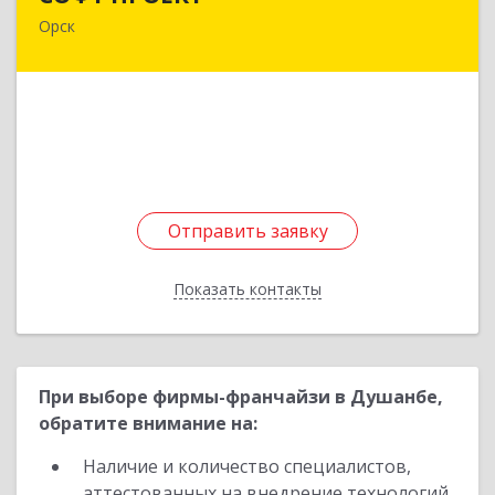
Орск
462430, Оренбургская обл, Орск г,
Добровольского ул, дом № 23, кв.11
Подробнее
Отправить заявку
Отправить заявку
Показать контакты
Назад
При выборе фирмы-франчайзи в Душанбе,
обратите внимание на:
Наличие и количество специалистов,
аттестованных на внедрение технологий