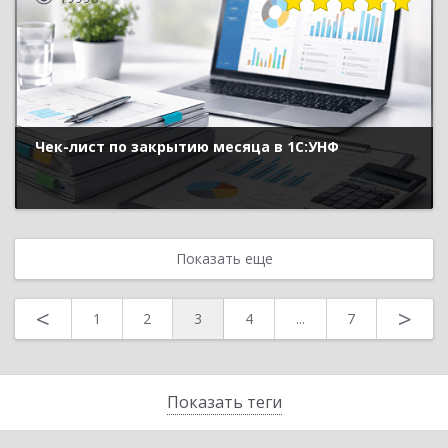
Чек-лист по закрытию месяца в 1С:УНФ
Показать еще
<
>
1
2
3
4
...
7
Показать теги