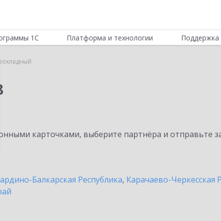
ограммы 1С
Платформа и технологии
Поддержка 
рохладный
8
нными карточками, выберите партнёра и отправьте за
ардино-Балкарская Республика
,
Карачаево-Черкесская 
рай