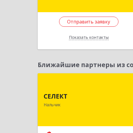
№ 3
Подробне
Отправить заявку
Отправить заявку
Показать контакты
Назад
Ближайшие партнеры из со
СЕЛЕК
СЕЛЕКТ
360030, Кабардино-Балкарская Респ
Нальчик г, Кулиева пр-кт, дом № 10
Нальчик
Подробне