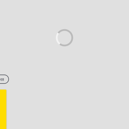
ия
а
а
,
м