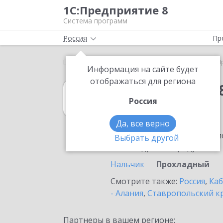
1С:Предприятие 8
Система программ
Россия
Пр
Главная
1С:Упрощенка 8
Выбор партнёра
П
Информация на сайте будет
отображаться для региона
1С:Упрощенка 
Россия
в Прохладном
Да, все верно
Ознакомьтесь с информацио
Выбрать другой
или внедрение продукта.
Нальчик
Прохладный
Смотрите также:
Россия
,
Каб
- Алания
,
Ставропольский к
Партнеры в вашем регионе: