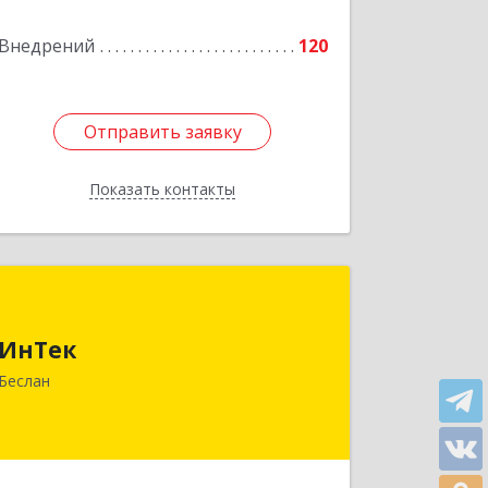
Внедрений
120
Отправить заявку
Отправить заявку
Показать контакты
Назад
ИнТек
ИнТек
363000, Северная Осетия - Алания
Респ, Правобережный, Беслан г,
Беслан
Комсомольская ул, дом № 69
Подробнее