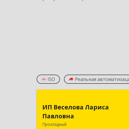
ISO
Реальная автоматизац
ИП Веселова Ларис
ИП Веселова Лариса
Павловн
Павловна
361045, Кабардино-Балкарская Респ
Прохладный
Прохладный г, Добровольская ул, до