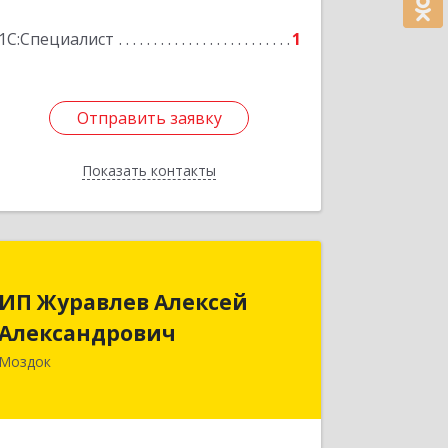
1С:Специалист
1
Отправить заявку
Отправить заявку
Показать контакты
Назад
ИП Журавлев Алексей
ИП Журавлев Алексей
Александрович
Александрович
363750, Северная Осетия - Алания
Моздок
Респ, Моздок г, Кирова ул, дом № 41
Подробнее