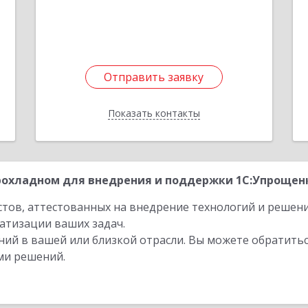
1
е
Отправить заявку
Отправить заявку
Показать контакты
Назад
охладном для внедрения и поддержки 1С:Упрощенки
стов, аттестованных на внедрение технологий и решен
атизации ваших задач.
ий в вашей или близкой отрасли. Вы можете обратитьс
ми решений.