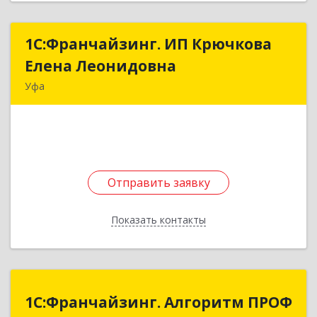
1С:Франчайзинг. ИП Крючкова
1С:Франчайзинг. ИП Крючкова
Елена Леонидовна
Елена Леонидовна
Уфа
452550, Башкортостан Респ, Мечетлинский р-н,
Большеустьикинское с, Ленина ул, дом № 22
Подробнее
Отправить заявку
Отправить заявку
Показать контакты
Назад
1С:Франчайзинг. Алгоритм ПРОФ
1С:Франчайзинг. Алгоритм ПРОФ