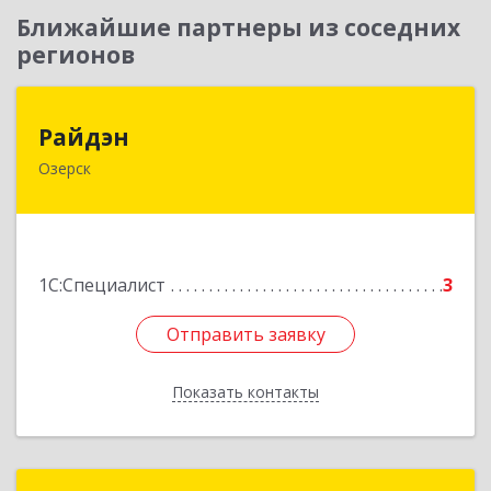
Ближайшие партнеры из соседних
регионов
Райдэн
Райдэн
Озерск
456783, Челябинская обл, Озерск г, Ленина пр-
кт, дом № 90
Подробнее
1С:Специалист
3
Отправить заявку
Отправить заявку
Показать контакты
Назад