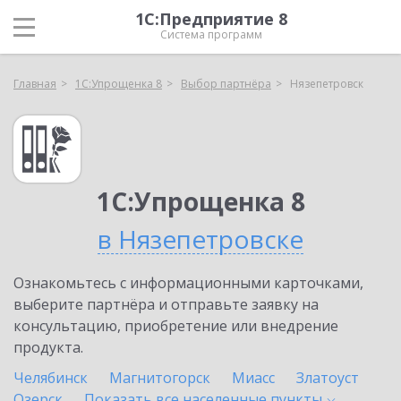
1С:Предприятие 8
Система программ
Главная
1С:Упрощенка 8
Выбор партнёра
Нязепетровск
1С:Упрощенка 8
в Нязепетровске
Ознакомьтесь с информационными карточками,
выберите партнёра и отправьте заявку на
консультацию, приобретение или внедрение
продукта.
Челябинск
Магнитогорск
Миасс
Златоуст
Озерск
Показать все населенные
пункты