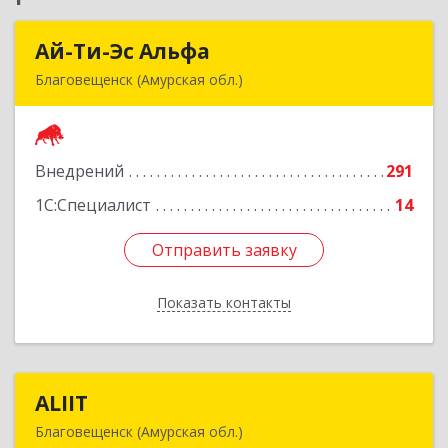
Ай-Ти-Эс Альфа
Ай-Ти-Эс Альфа
Благовещенск (Амурская обл.)
675000, Амурская обл, Благовещенск г, Зейская
ул, дом № 134, оф.515
Внедрений
291
Подробнее
1С:Специалист
14
Отправить заявку
Отправить заявку
Показать контакты
Назад
ALIIT
ALIIT
Благовещенск (Амурская обл.)