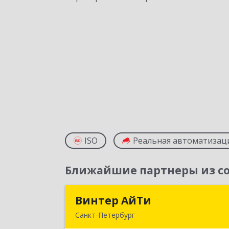
ISO
Реальная автоматизац
Ближайшие партнеры из со
Винтер АйТи
Винтер АйТ
Санкт-Петербург
196142, Санкт-Петербург г