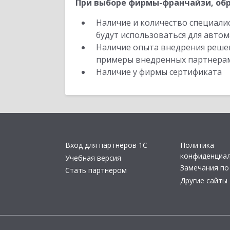
При выборе фирмы-франчайзи, обр
Наличие и количество специали
будут использоваться для автом
Наличие опыта внедрения решен
примеры внедренных партнера
Наличие у фирмы сертификата
Вход для партнеров 1С
Политика
конфиденциа
Учебная версия
Замечания по
Стать партнером
Другие сайты