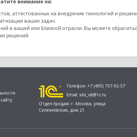
атите внимание на:
стов, аттестованных на внедрение технологий и решен
атизации ваших задач.
ий в вашей или близкой отрасли. Вы можете обратитьс
ми решений.
Телефон:
+7 (495) 737-92-57
льности
Email:
site_v8@1c.ru
 сайту
Отдел продаж:
г. Москва
,
улица
Селезнёвская, дом 21