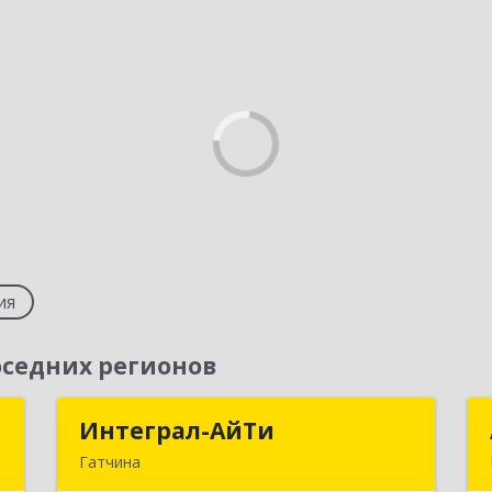
ия
седних регионов
и
Интеграл-АйТи
Интеграл-АйТи
Гатчина
,
188300, Ленинградская обл,