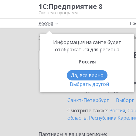
1С:Предприятие 8
Система программ
Россия
Пр
Главная
1С:Упрощенка 8
Выбор партнёра
И
Информация на сайте будет
отображаться для региона
1С:Упрощенка 
Россия
в Ивангороде
Да, все верно
Ознакомьтесь с информацио
Выбрать другой
или внедрение продукта.
Санкт-Петербург
Выборг
Смотрите также:
Россия
,
Сан
область
,
Республика Карели
Партнеры в вашем регионе: