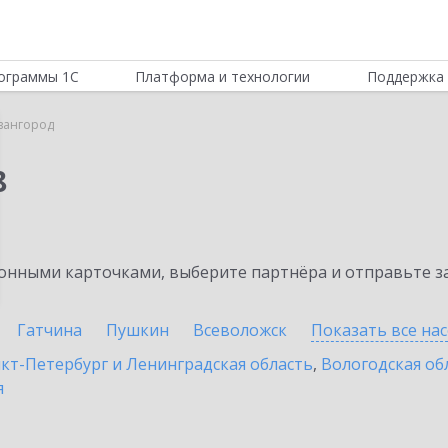
ограммы 1С
Платформа и технологии
Поддержка 
вангород
8
нными карточками, выберите партнёра и отправьте за
Гатчина
Пушкин
Всеволожск
Показать все на
кт-Петербург и Ленинградская область
,
Вологодская об
я