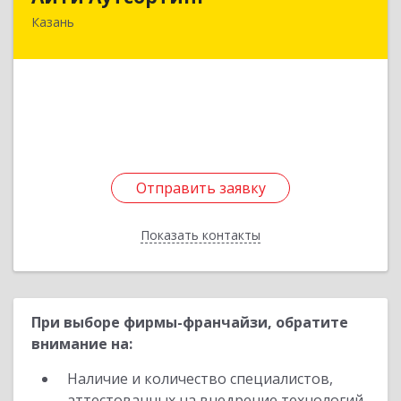
Казань
420136, Татарстан Респ, Казань г, Маршала
Чуйкова ул, дом № 40, кв.42
Подробнее
Отправить заявку
Отправить заявку
Показать контакты
Назад
При выборе фирмы-франчайзи, обратите
внимание на:
Наличие и количество специалистов,
аттестованных на внедрение технологий