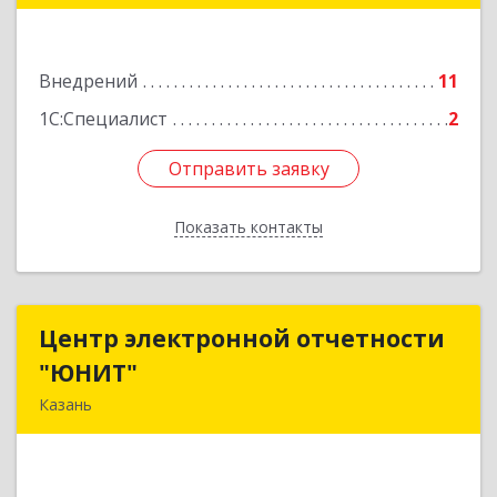
Подробнее
Внедрений
11
1С:Специалист
2
Отправить заявку
Отправить заявку
Показать контакты
Назад
Центр электронной отчетности
Центр электронной отчетности
"ЮНИТ"
"ЮНИТ"
Казань
420021, Татарстан Респ, Казань г, Мартына
Межлаука ул, дом № 22, оф.312