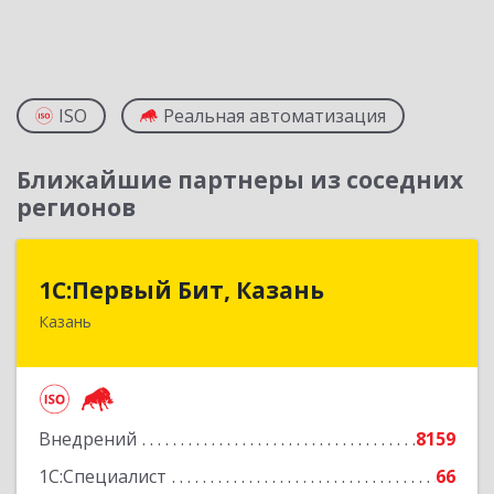
ISO
Реальная автоматизация
Ближайшие партнеры из соседних
регионов
1С:Первый Бит, Казань
1С:Первый Бит, Казань
Казань
420133, Татарстан Респ, Казань г, Ямашева пр-
кт, дом № 37Б, пом./офис 1000/4
Подробнее
Внедрений
8159
1С:Специалист
66