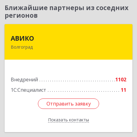
Ближайшие партнеры из соседних
регионов
АВИКО
АВИКО
Волгоград
400065, Волгоградская обл, Волгоград г,
Ленина пр-т, дом № 189
Подробнее
Внедрений
1102
1С:Специалист
11
Отправить заявку
Отправить заявку
Показать контакты
Назад