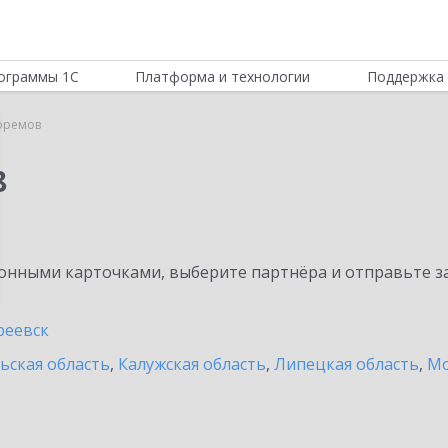
ограммы 1С
Платформа и технологии
Поддержка 
фремов
8
нными карточками, выберите партнёра и отправьте за
реевск
ьская область
,
Калужская область
,
Липецкая область
,
Мо