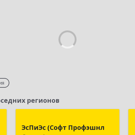
ия
седних регионов
д
ЭсПиЭс (Софт Профэшнл
ЭсПиЭс (Софт Профэшнл
Севис )
,