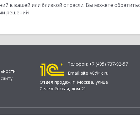
ий в вашей или близкой отрасли. Вы можете обратитьс
ми решений.
Телефон:
+7 (495) 737-92-57
льности
Email:
site_v8@1c.ru
 сайту
Отдел продаж:
г. Москва
,
улица
Селезнёвская, дом 21
© 2026 АО «Группа 1С» (правопреемник «1С»). Все права на сайт защищен
О «1С-Софт» (
о компании
). Исключительное право на технологи
 8» и типовые конфигурации программных продуктов системы «1С