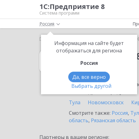
1С:Предприятие 8
Система программ
Россия
Пр
Главная
1С:Упрощенка 8
Выбор партнёра
Е
Информация на сайте будет
отображаться для региона
1С:Упрощенка 
Россия
в Ефремове
Да, все верно
Ознакомьтесь с информацио
Выбрать другой
или внедрение продукта.
Тула
Новомосковск
Ки
Смотрите также:
Россия
,
Тул
область
,
Рязанская область
Партнеры в вашем регионе: