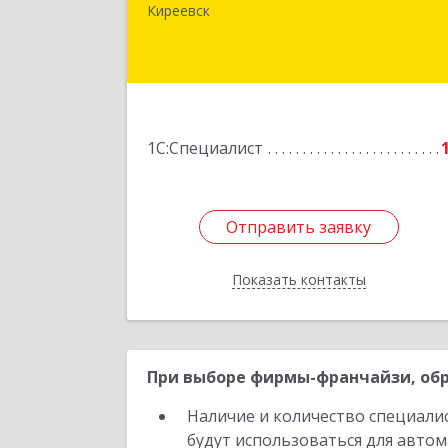
Чехова ул, дом № 
Киреевск
Подробне
1С:Специалист
Отправить заявку
Отправить заявку
Показать контакты
Назад
При выборе фирмы-франчайзи, обр
Наличие и количество специали
будут использоваться для автом