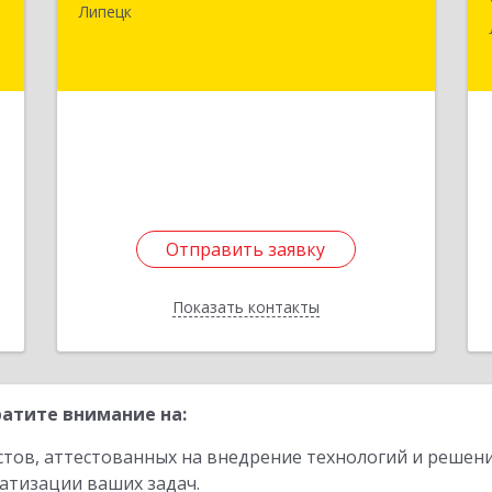
1
Берзина ул, дом № 3, корпус А
Липецк
е
Подробнее
1
Отправить заявку
Отправить заявку
Показать контакты
Назад
атите внимание на:
стов, аттестованных на внедрение технологий и решен
атизации ваших задач.