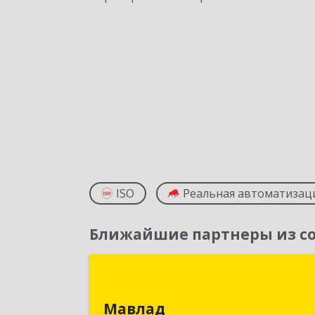
ISO
Реальная автоматизац
Ближайшие партнеры из со
Мавла
Мавлад
398046, Липецкая обл, Липецк г