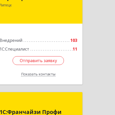
Тельмана ул, дом № 21, пом.1
Липецк
Подробнее
Внедрений
103
1С:Специалист
11
Отправить заявку
Отправить заявку
Показать контакты
Назад
1С:Франчайзи Профи
1С:Франчайзи Профи
399784, Липецкая обл, Елец г,