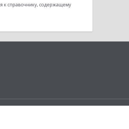
я к справочнику, содержащему
ы
ческую платформу
:Предприятие 8»,