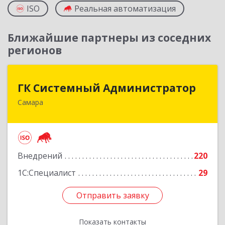
ISO
Реальная автоматизация
Ближайшие партнеры из соседних
регионов
ГК Системный Администратор
ГК Системный Администратор
Самара
443013, Самарская обл, Самара г, Мичурина ул,
дом № 21, оф.514
Подробнее
Внедрений
220
1С:Специалист
29
Отправить заявку
Отправить заявку
Показать контакты
Назад