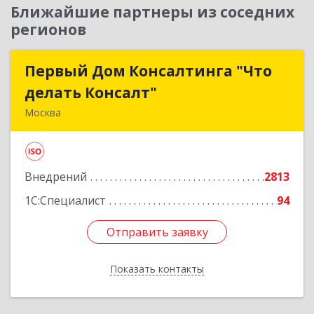
Ближайшие партнеры из соседних
регионов
Первый Дом Консалтинга "Что
Первый Дом Консалтинга "Что
делать Консалт"
делать Консалт"
Москва
127083, Москва г, Мишина ул, дом № 56
Подробнее
Внедрений
2813
1С:Специалист
94
Отправить заявку
Отправить заявку
Показать контакты
Назад