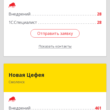
Подробнее
Внедрений
28
1С:Специалист
28
Отправить заявку
Отправить заявку
Показать контакты
Назад
Новая Цефея
Новая Цефея
Смоленск
214018, Смоленская обл, Смоленск г, Раевского
ул, дом № 10
Подробнее
Внедрений
461