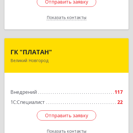
Отправить заявку
Отправить заявку
Показать контакты
Назад
ГК "ПЛАТАН"
ГК "ПЛАТАН"
Великий Новгород
173003, Новгородская обл, Великий Новгород
г, Большая Санкт-Петербургская ул, дом № 80,
оф.17
Подробнее
Внедрений
117
1С:Специалист
22
Отправить заявку
Отправить заявку
Показать контакты
Назад