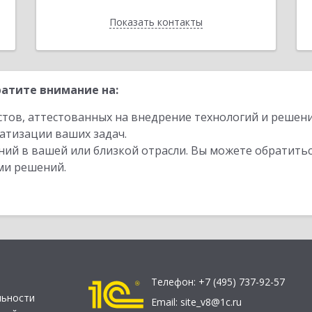
Показать контакты
Назад
атите внимание на:
стов, аттестованных на внедрение технологий и решен
атизации ваших задач.
ий в вашей или близкой отрасли. Вы можете обратитьс
ми решений.
Телефон:
+7 (495) 737-92-57
льности
Email:
site_v8@1c.ru