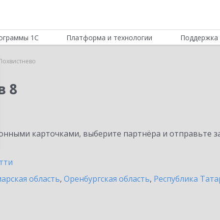
ограммы 1С
Платформа и технологии
Поддержка 
Похвистнево
в 8
нными карточками, выберите партнёра и отправьте за
тти
арская область
,
Оренбургская область
,
Республика Тата