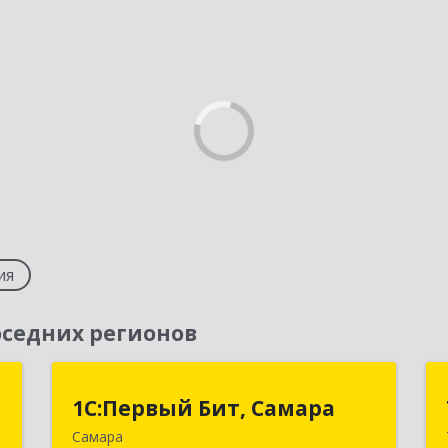
ия
седних регионов
р
1С:Первый Бит, Самара
1С:Первый Бит, Самара
Самара
,
443013, Самарская обл, Самара г,