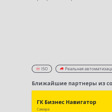
ISO
Реальная автоматизац
Ближайшие партнеры из со
ГК Бизнес Навигато
ГК Бизнес Навигатор
Самара
443080, Самарская обл, Самара г