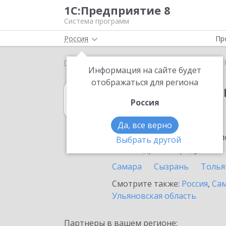
1С:Предприятие 8
Система программ
Россия
Пр
Главная
1С:Свод отчетов 8
Выбор партнёра
Информация на сайте будет
отображаться для региона
1С:Свод отчето
Россия
в Похвистнево
Да, все верно
Ознакомьтесь с информацио
Выбрать другой
или внедрение продукта.
Самара
Сызрань
Толья
Смотрите также:
Россия
,
Сам
Ульяновская область
Партнеры в вашем регионе: