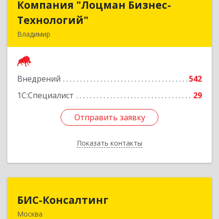
Компания "Лоцман Бизнес-
Компания "Лоцман Бизнес-
Технологий"
Технологий"
Владимир
600015, Владимирская обл, Владимир г,
Чайковского ул, дом № 40А, оф.21
Внедрений
542
Подробнее
1С:Специалист
29
Отправить заявку
Отправить заявку
Показать контакты
Назад
БИС-Консалтинг
БИС-Консалтинг
Москва
105005, Москва г, вн.тер.г. муниципальный