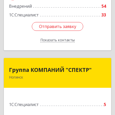
Подробнее
Внедрений
54
1С:Специалист
33
Отправить заявку
Отправить заявку
Показать контакты
Назад
Группа КОМПАНИЙ "СПЕКТР"
Группа КОМПАНИЙ "СПЕКТР"
Ногинск
142400, Московская обл, г.о.Богородский,
Ногинск г, Рогожская ул, дом № 89, оф.210
Подробнее
1С:Специалист
5