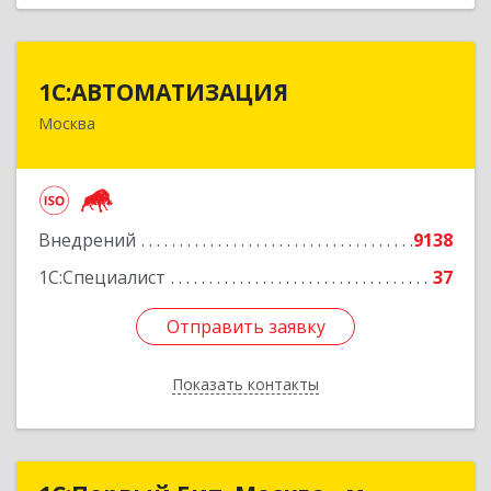
1С:АВТОМАТИЗАЦИЯ
1С:АВТОМАТИЗАЦИЯ
Москва
111024, Москва г, Энтузиастов 1-я ул, дом №
12А
Подробнее
Внедрений
9138
1С:Специалист
37
Отправить заявку
Отправить заявку
Показать контакты
Назад