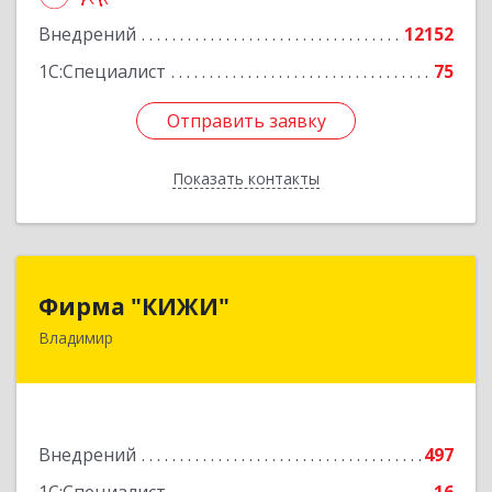
Подробнее
Внедрений
12152
1С:Специалист
75
Отправить заявку
Отправить заявку
Показать контакты
Назад
Фирма "КИЖИ"
Фирма "КИЖИ"
Владимир
600000, Владимирская обл, Владимир г,
Диктора Левитана ул, дом № 4-г
Подробнее
Внедрений
497