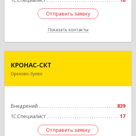
1С:Специалист
16
Отправить заявку
Отправить заявку
Показать контакты
Назад
КРОНАС-СКТ
КРОНАС-СКТ
Орехово-Зуево
142600, Московская обл, Орехово-Зуево г,
Бабушкина ул, дом № 2А, пом.31
Подробнее
Внедрений
839
1С:Специалист
17
Отправить заявку
Отправить заявку