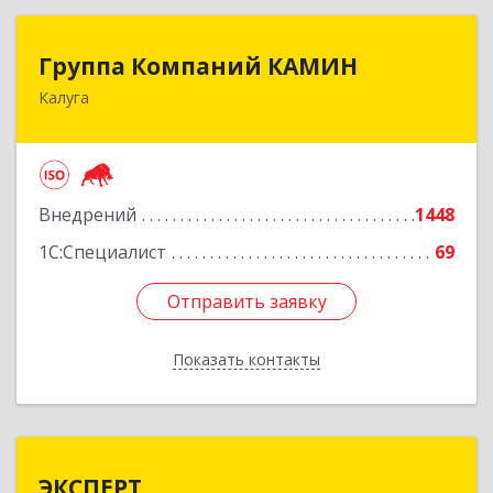
Группа Компаний КАМИН
Группа Компаний КАМИН
Калуга
248023, Калужская обл, Калуга г, Теренинский
пер, дом № 6а
Подробнее
Внедрений
1448
1С:Специалист
69
Отправить заявку
Отправить заявку
Показать контакты
Назад
ЭКСПЕРТ
ЭКСПЕРТ