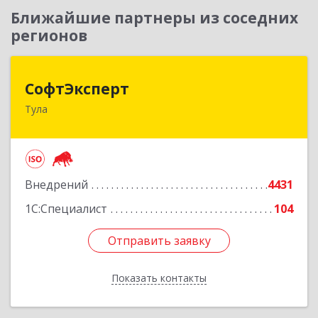
Ближайшие партнеры из соседних
регионов
СофтЭксперт
СофтЭксперт
Тула
300013, Тульская обл, Тула г, Болдина ул, дом №
41А, пом.47, оф.1-4
Подробнее
Внедрений
4431
1С:Специалист
104
Отправить заявку
Отправить заявку
Показать контакты
Назад