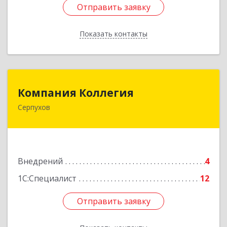
Отправить заявку
Отправить заявку
Показать контакты
Назад
Компания Коллегия
Компания Коллегия
Серпухов
142211, Московская обл, Серпухов г, Оборонная
ул, дом № 19
Подробнее
Внедрений
4
1С:Специалист
12
Отправить заявку
Отправить заявку