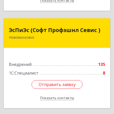
Показать контакты
Назад
ЭсПиЭс (Софт Профэшнл Севис )
ЭсПиЭс (Софт Профэшнл Севис )
Новомосковск
301659, Тульская обл, Новомосковский р-н,
Новомосковск г, Шахтеров ул, дом № 33/33
Подробнее
Внедрений
135
1С:Специалист
8
Отправить заявку
Отправить заявку
Показать контакты
Назад