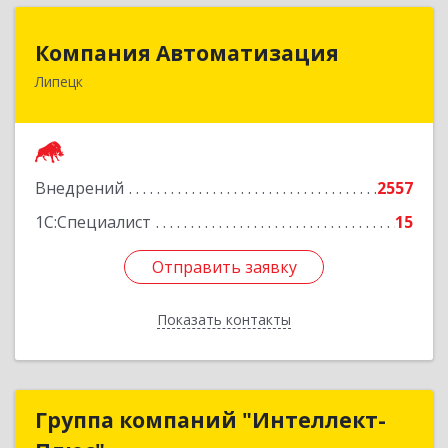
Компания Автоматизация
Компания Автоматизация
Липецк
398001, Липецкая обл, Липецк г, Победы пл,
дом № 8
Подробнее
Внедрений
2557
1С:Специалист
15
Отправить заявку
Отправить заявку
Показать контакты
Назад
Группа компаний "Интеллект-
Группа компаний "Интеллект-