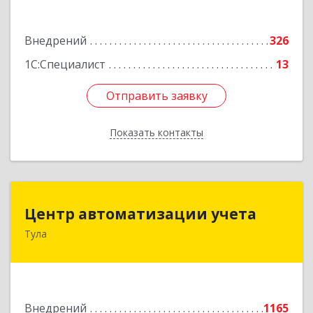
Подробнее
Внедрений
326
1С:Специалист
13
Отправить заявку
Отправить заявку
Показать контакты
Назад
Центр автоматизации учета
Центр автоматизации учета
Тула
300026, Тульская обл, Тула г, Ленина пр-кт, дом
№ 127А, оф.400
Подробнее
Внедрений
1165