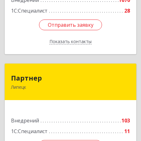
Внедрений
1670
1С:Специалист
28
Отправить заявку
Отправить заявку
Показать контакты
Назад
Партнер
Партнер
Липецк
398002, Липецкая обл, г. Липецк, Тельмана ул,
дом № 21, пом.1
Подробнее
Внедрений
103
1С:Специалист
11