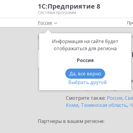
1С:Предприятие 8
Система программ
Россия
Пр
Главная
1С:Свод отчетов 8
Выбор партнёра
Информация на сайте будет
отображаться для региона
1С:Свод отчето
Россия
в Качканаре
Да, все верно
Ознакомьтесь с информацио
Выбрать другой
или внедрение продукта.
Смотрите также:
Россия
,
Све
Коми
,
Тюменская область
,
Ч
Партнеры в вашем регионе: