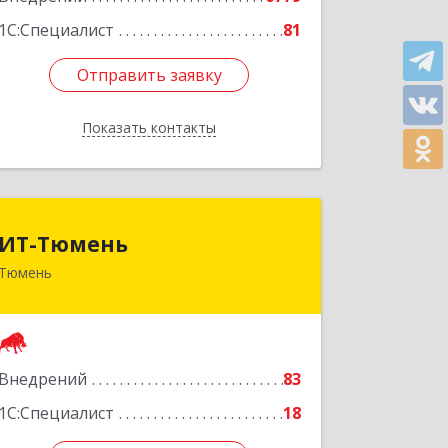
1С:Специалист
81
Отправить заявку
Отправить заявку
Показать контакты
Назад
ИТ-Тюмень
ИТ-Тюмень
Тюмень
625000, Тюменская обл, Тюмень г,
Грибоедова, дом № 13, корпус 2
Подробнее
Внедрений
83
1С:Специалист
18