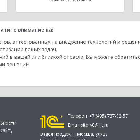
атите внимание на:
стов, аттестованных на внедрение технологий и решен
атизации ваших задач.
ий в вашей или близкой отрасли. Вы можете обратитьс
ми решений.
Телефон:
+7 (495) 737-92-57
льности
Email:
site_v8@1c.ru
 сайту
Отдел продаж:
г. Москва
,
улица