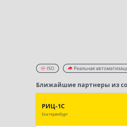
ISO
Реальная автоматизац
Ближайшие партнеры из со
РИЦ-1
РИЦ-1С
Екатеринбург
620102, Свердловская обл
Екатеринбург г, Фурманова ул, дом 