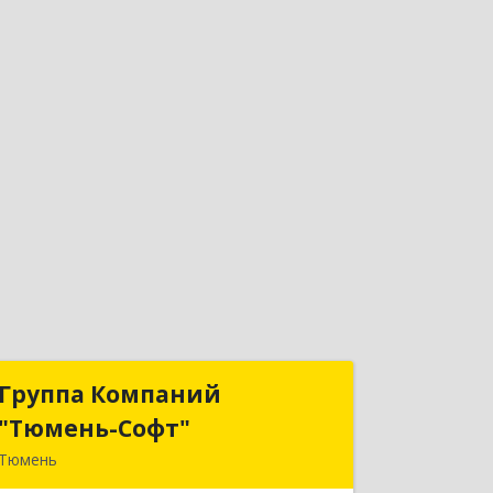
Группа Компаний
Группа Компаний
"Тюмень-Софт"
"Тюмень-Софт"
Тюмень
625048, Тюменская обл, Тюмень г,