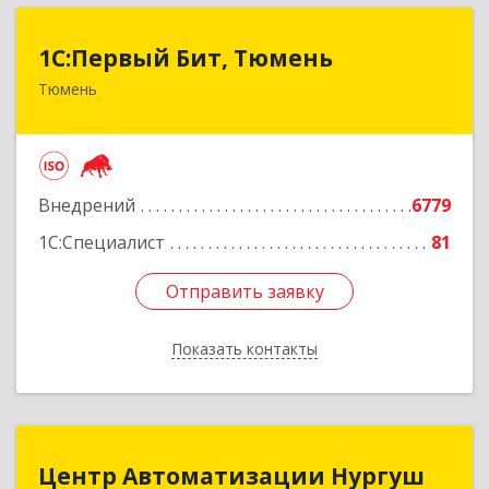
1С:Первый Бит, Тюмень
1С:Первый Бит, Тюмень
Тюмень
625000, Тюменская обл, Тюмень г, Республики
ул, дом № 61, оф.712
Подробнее
Внедрений
6779
1С:Специалист
81
Отправить заявку
Отправить заявку
Показать контакты
Назад
Центр Автоматизации Нургуш
Центр Автоматизации Нургуш