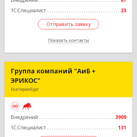
Внедрений
87
1С:Специалист
23
Отправить заявку
Отправить заявку
Показать контакты
Назад
Группа компаний "АиБ +
Группа компаний "АиБ +
ЭРИКОС"
ЭРИКОС"
Екатеринбург
620075, Свердловская обл, Екатеринбург г,
Луначарского ул, дом № 81, оф.1008
Внедрений
3909
Подробнее
1С:Специалист
131