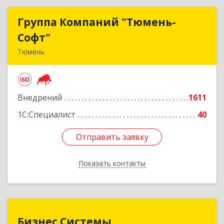
Группа Компаний "Тюмень-
Группа Компаний "Тюмень-
Софт"
Софт"
Тюмень
625048, Тюменская обл, Тюмень г, Салтыкова-
Щедрина ул, дом № 44/4
Внедрений
1611
Подробнее
1С:Специалист
40
Отправить заявку
Отправить заявку
Показать контакты
Назад
Бизнес Системы
Бизнес Системы