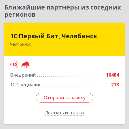
Ближайшие партнеры из соседних
регионов
1С:Первый Бит, Челябинск
1С:Первый Бит, Челябинск
Челябинск
454084, Челябинская обл, Челябинск г,
Каслинская ул, дом № 77, оф.109
Подробнее
Внедрений
10484
1С:Специалист
213
Отправить заявку
Отправить заявку
Показать контакты
Назад