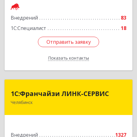
Подробнее
Внедрений
83
1С:Специалист
18
Отправить заявку
Отправить заявку
Показать контакты
Назад
1С:Франчайзи ЛИНК-СЕРВИС
1С:Франчайзи ЛИНК-СЕРВИС
Челябинск
454006, Челябинская обл, Челябинск г, 3
Интернационала ул, дом № 63
Подробнее
Внедрений
1327