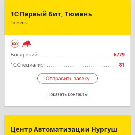
1С:Первый Бит, Тюмень
1С:Первый Бит, Тюмень
Тюмень
625000, Тюменская обл, Тюмень г, Республики
ул, дом № 61, оф.712
Подробнее
Внедрений
6779
1С:Специалист
81
Отправить заявку
Отправить заявку
Показать контакты
Назад
Центр Автоматизации Нургуш
Центр Автоматизации Нургуш