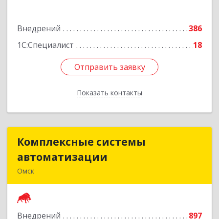
Подробнее
Внедрений
386
1С:Специалист
18
Отправить заявку
Отправить заявку
Показать контакты
Назад
Комплексные системы
Комплексные системы
автоматизации
автоматизации
Омск
644050, Омская обл, Омск г, Химиков ул, дом №
17, оф.7
Внедрений
897
Подробнее