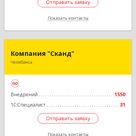
Отправить заявку
Отправить заявку
Показать контакты
Назад
Компания "Сканд"
Компания "Сканд"
Челябинск
454091, Челябинская обл, Челябинск г,
Революции пл, дом № 7, оф.1.16
Подробнее
Внедрений
1550
1С:Специалист
31
Отправить заявку
Отправить заявку
Показать контакты
Назад