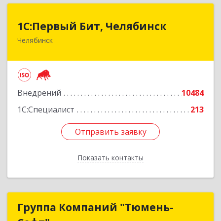
1С:Первый Бит, Челябинск
1С:Первый Бит, Челябинск
Челябинск
454084, Челябинская обл, Челябинск г,
Каслинская ул, дом № 77, оф.109
Подробнее
Внедрений
10484
1С:Специалист
213
Отправить заявку
Отправить заявку
Показать контакты
Назад
Группа Компаний "Тюмень-
Группа Компаний "Тюмень-