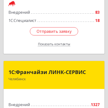
Подробнее
Внедрений
83
1С:Специалист
18
Отправить заявку
Отправить заявку
Показать контакты
Назад
1С:Франчайзи ЛИНК-СЕРВИС
1С:Франчайзи ЛИНК-СЕРВИС
Челябинск
454006, Челябинская обл, Челябинск г, 3
Интернационала ул, дом № 63
Подробнее
Внедрений
1327