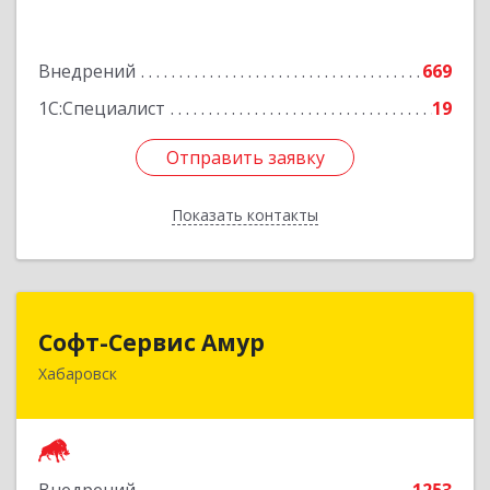
Подробнее
Внедрений
669
1С:Специалист
19
Отправить заявку
Отправить заявку
Показать контакты
Назад
Софт-Сервис Амур
Софт-Сервис Амур
Хабаровск
680000, Хабаровский край, Хабаровск г,
Муравьева-Амурского ул., дом № 4, оф.19
Подробнее