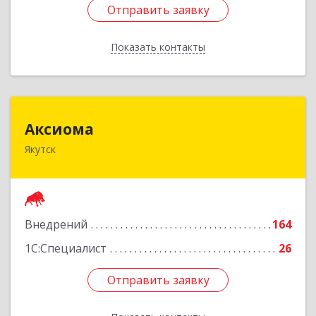
Отправить заявку
Отправить заявку
Показать контакты
Назад
Аксиома
Аксиома
Якутск
677000, Саха /Якутия/ Респ, Якутск г, Чиряева
ул, дом № 1, кв.19
Подробнее
Внедрений
164
1С:Специалист
26
Отправить заявку
Отправить заявку