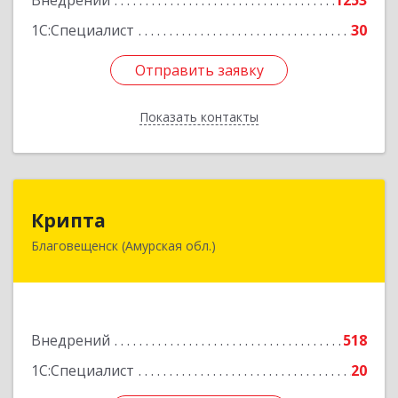
Внедрений
1253
1С:Специалист
30
Отправить заявку
Отправить заявку
Показать контакты
Назад
Крипта
Крипта
Благовещенск (Амурская обл.)
675000, Амурская обл, Благовещенск г,
Амурская ул, дом № 236, оф.7-8
Подробнее
Внедрений
518
1С:Специалист
20