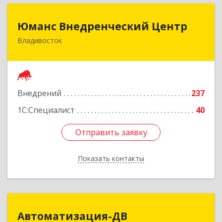
Юманс Внедренческий Центр
Юманс Внедренческий Центр
Владивосток
690014, Приморский край, Владивосток г,
Некрасовская ул, дом № 48а
Подробнее
Внедрений
237
1С:Специалист
40
Отправить заявку
Отправить заявку
Показать контакты
Назад
Автоматизация-ДВ
Автоматизация-ДВ