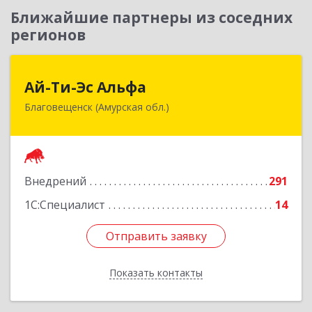
Ближайшие партнеры из соседних
регионов
Ай-Ти-Эс Альфа
Ай-Ти-Эс Альфа
Благовещенск (Амурская обл.)
675000, Амурская обл, Благовещенск г, Зейская
ул, дом № 134, оф.515
Подробнее
Внедрений
291
1С:Специалист
14
Отправить заявку
Отправить заявку
Показать контакты
Назад