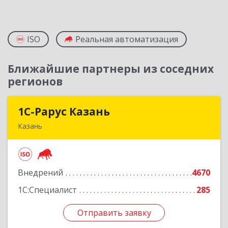
ISO
Реальная автоматизация
Ближайшие партнеры из соседних
регионов
1С-Рарус Казань
1С-Рарус Казань
Казань
420088, Татарстан Респ, Казань г, Победы пр-
кт, дом № 159
Внедрений
4670
Подробнее
1С:Специалист
285
Отправить заявку
Отправить заявку