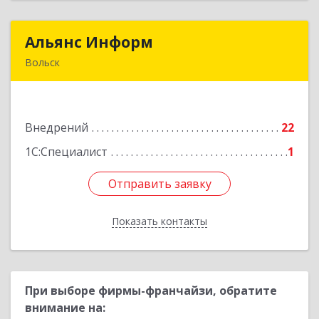
Альянс Информ
Альянс Информ
Вольск
412906, Саратовская обл, Вольск г,
Чернышевского ул, дом № 73А
Внедрений
22
Подробнее
1С:Специалист
1
Отправить заявку
Отправить заявку
Показать контакты
Назад
При выборе фирмы-франчайзи, обратите
внимание на: