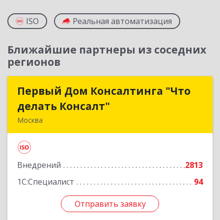
ISO
Реальная автоматизация
Ближайшие партнеры из соседних
регионов
Первый Дом Консалтинга "Что
Первый Дом Консалтинга "Что
делать Консалт"
делать Консалт"
Москва
127083, Москва г, Мишина ул, дом № 56
Подробнее
Внедрений
2813
1С:Специалист
94
Отправить заявку
Отправить заявку