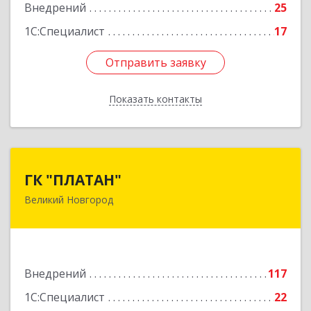
Внедрений
25
1С:Специалист
17
Отправить заявку
Отправить заявку
Показать контакты
Назад
ГК "ПЛАТАН"
ГК "ПЛАТАН"
Великий Новгород
173003, Новгородская обл, Великий Новгород
г, Большая Санкт-Петербургская ул, дом № 80,
оф.17
Подробнее
Внедрений
117
1С:Специалист
22