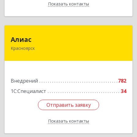
Показать контакты
Назад
Алиас
Алиас
Красноярск
660043, Красноярский край, Красноярск г,
Дмитрия Мартынова ул, дом № 35, оф.198-07
Подробнее
Внедрений
782
1С:Специалист
34
Отправить заявку
Отправить заявку
Показать контакты
Назад