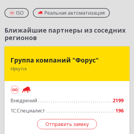
ISO
Реальная автоматизация
Ближайшие партнеры из соседних
регионов
Группа компаний "Форус"
Группа компаний "Форус"
Иркутск
664007, Иркутская обл, Иркутск г, Ямская ул,
дом № 1, корпус 1, оф.1
Подробнее
Внедрений
2199
1С:Специалист
196
Отправить заявку
Отправить заявку