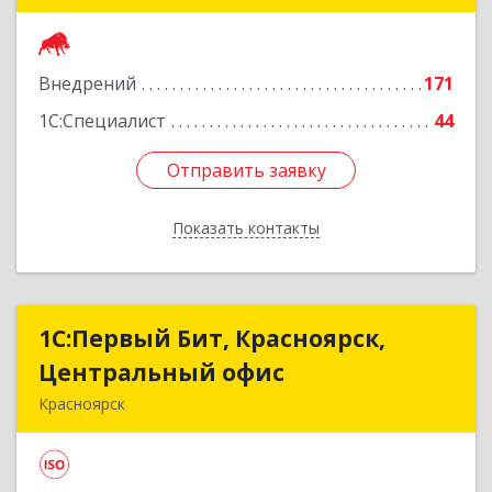
Подробнее
Внедрений
171
1С:Специалист
44
Отправить заявку
Отправить заявку
Показать контакты
Назад
1С:Первый Бит, Красноярск,
1С:Первый Бит, Красноярск,
Центральный офис
Центральный офис
Красноярск
660017, Красноярский край, Красноярск г,
Диктатуры пролетариата ул, дом № 32