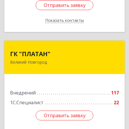
Отправить заявку
Отправить заявку
Показать контакты
Назад
ГК "ПЛАТАН"
ГК "ПЛАТАН"
Великий Новгород
173003, Новгородская обл, Великий Новгород
г, Большая Санкт-Петербургская ул, дом № 80,
оф.17
Подробнее
Внедрений
117
1С:Специалист
22
Отправить заявку
Отправить заявку