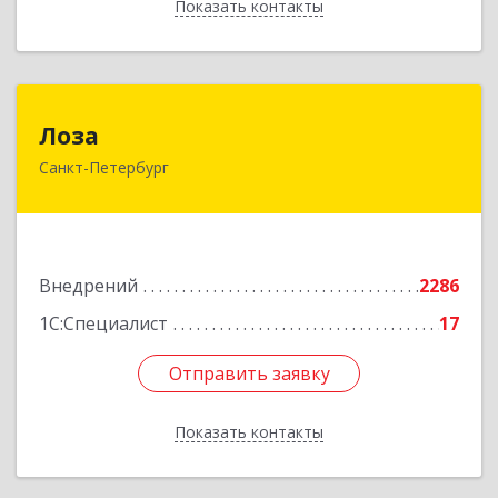
Показать контакты
Назад
Лоза
Лоза
Санкт-Петербург
194044, Санкт-Петербург г, Выборгская наб,
дом № 49,БЦ "Компрессор", оф.600
Подробнее
Внедрений
2286
1С:Специалист
17
Отправить заявку
Отправить заявку
Показать контакты
Назад