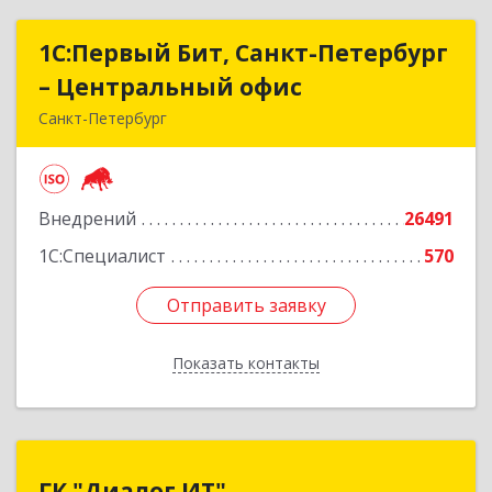
1С:Первый Бит, Санкт-Петербург
1С:Первый Бит, Санкт-Петербург
– Центральный офис
– Центральный офис
Санкт-Петербург
г.Санкт-Петербург, Невский проспект, 10
Подробнее
Внедрений
26491
1С:Специалист
570
Отправить заявку
Отправить заявку
Показать контакты
Назад
ГК "Диалог ИТ"
ГК "Диалог ИТ"