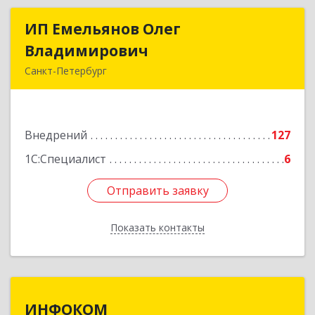
ИП Емельянов Олег
ИП Емельянов Олег
Владимирович
Владимирович
Санкт-Петербург
197372, Санкт-Петербург г, Авиаконструкторов
пр-кт, дом № 3, корпус 2, кв.283
Внедрений
127
Подробнее
1С:Специалист
6
Отправить заявку
Отправить заявку
Показать контакты
Назад
ИНФОКОМ
ИНФОКОМ