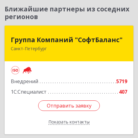
Ближайшие партнеры из соседних
регионов
Группа Компаний "СофтБаланс"
Группа Компаний "СофтБаланс"
Санкт-Петербург
195112, Санкт-Петербург г, Заневский пр-кт,
дом № 30, корпус 2, литера А
Подробнее
Внедрений
5719
1С:Специалист
407
Отправить заявку
Отправить заявку
Показать контакты
Назад