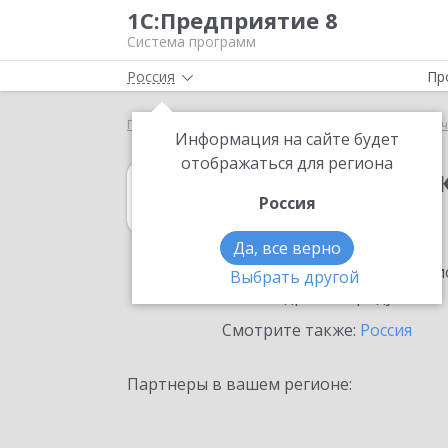
1С:Предприятие 8
Система программ
Россия
Пр
Главная
1С:Зарплата и кадры государственного у
Информация на сайте будет
отображаться для региона
1С:Зарплата и 
Россия
в Гусеве
Да, все верно
Ознакомьтесь с информацио
Выбрать другой
или внедрение продукта.
Смотрите также:
Россия
Партнеры в вашем регионе: