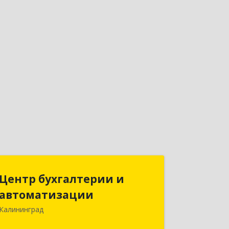
Центр бухгалтерии и
Центр бухгалтерии и
автоматизации
автоматизации
Калининград
236006, Калининградская обл,
Калининград г, Фрунзе ул, дом № 6,