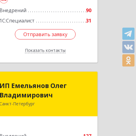
Внедрений
90
1С:Специалист
31
Отправить заявку
Отправить заявку
Показать контакты
Назад
ИП Емельянов Олег
ИП Емельянов Олег
Владимирович
Владимирович
Санкт-Петербург
197372, Санкт-Петербург г,
Авиаконструкторов пр-кт, дом № 3,
корпус 2, кв.283
Подробнее