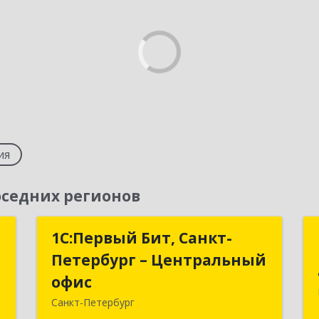
ия
седних регионов
й
1С:Первый Бит, Санкт-
1С:Первый Бит, Санкт-
"
Петербург – Центральный
Петербург – Центральный
офис
офис
й
Санкт-Петербург
А
г.Санкт-Петербург, Невский проспект,