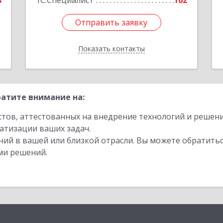
4
1С:Специалист
102
Отправить заявку
Отправить заявку
Показать контакты
Назад
атите внимание на:
стов, аттестованных на внедрение технологий и решен
атизации ваших задач.
ий в вашей или близкой отрасли. Вы можете обратитьс
ми решений.