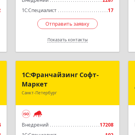
7
Внедрений
2287
2
1С:Специалист
17
Отправить заявку
Отправить заявку
Показать контакты
Назад
М
1С:Франчайзинг Софт-
1С:Франчайзинг Софт-
Маркет
Маркет
,
г
Санкт-Петербург
Санкт-Петербург г, Суворовский
проспект, 10
е
Подробнее
4
Внедрений
17208