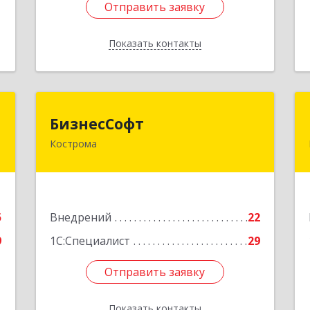
Отправить заявку
Отправить заявку
Показать контакты
Назад
г
БизнесСофт
БизнесСофт
Кострома
,
156016, Костромская обл, Кострома г,
а
Профсоюзная ул, дом № 14а, пом.1,
8
каб. 3
е
Подробнее
5
Внедрений
22
9
1С:Специалист
29
Отправить заявку
Отправить заявку
Показать контакты
Назад