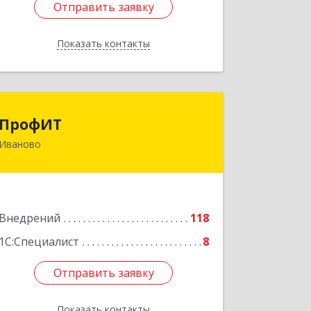
Отправить заявку
Отправить заявку
Показать контакты
Назад
ПрофИТ
ПрофИТ
Иваново
153000, Ивановская обл, г.о. город
Иваново, Иваново г,
Конспиративный пер, дом № 7,
оф.1001
Внедрений
118
Подробнее
1С:Специалист
8
Отправить заявку
Отправить заявку
Показать контакты
Назад