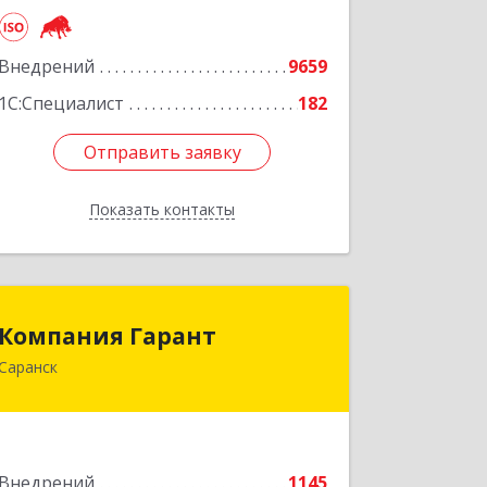
г, Родионова ул, дом № 192, корпус 2,
этаж 7, пом.1
Внедрений
9659
Подробнее
1С:Специалист
182
Отправить заявку
Отправить заявку
Показать контакты
Назад
Компания Гарант
Компания Гарант
Саранск
430005, Мордовия Респ, Саранск г,
Большевистская ул, дом № 60, этаж 4
оф.7
Подробнее
Внедрений
1145