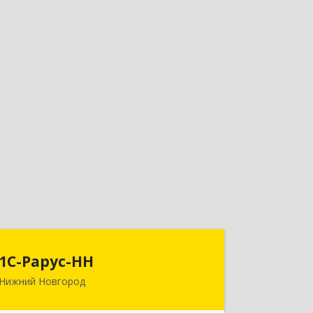
1С-Рарус-НН
1С-Рарус-НН
Нижний Новгород
603093, Нижегородская обл, г.о. город
Нижний Новгород, Нижний Новгород