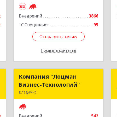
Новгород г, Литвинова ул, дом № 74,
е
корпус 31, пом.1
2
Внедрений
3866
Подробнее
2
1С:Специалист
95
Отправить заявку
Отправить заявку
Показать контакты
Назад
С
Компания "Лоцман
Компания "Лоцман
Бизнес-Технологий"
Бизнес-Технологий"
д
Владимир
,
600015, Владимирская обл, Владимир
а
г, Чайковского ул, дом № 40А, оф.21
е
9
Внедрений
542
Подробнее