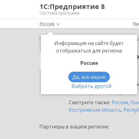
1С:Предприятие 8
Система программ
Россия
Пр
Главная
1С:Зарплата и кадры государственного у
Информация на сайте будет
отображаться для региона
1С:Зарплата и 
Россия
в Кстово
Да, все верно
Ознакомьтесь с информацио
Выбрать другой
или внедрение продукта.
Смотрите также:
Россия
,
Ниж
Костромская область
,
Респу
Партнеры в вашем регионе: