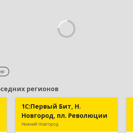
ия
седних регионов
а
1С:Первый Бит, Н.
1С:Первый Бит, Н.
Новгород, пл. Революции
Новгород, пл. Революции
,
Нижний Новгород
8
603002, Нижегородская обл, Нижний