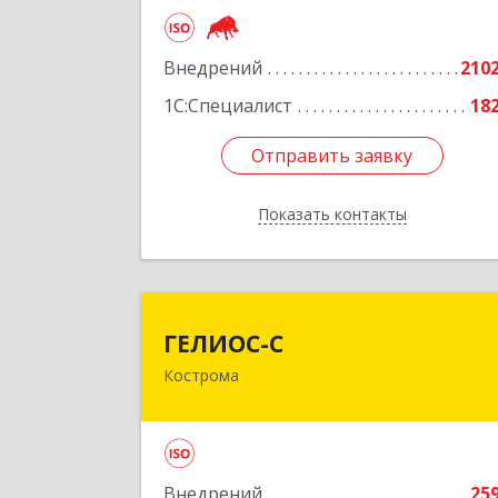
Подробне
Внедрений
210
1С:Специалист
18
Отправить заявку
Отправить заявку
Показать контакты
Назад
ГЕЛИОС-
ГЕЛИОС-С
Кострома
156026, Костромская обл, г.о. горо
Кострома, Кострома г, Советская ул
дом № 136
Подробне
Внедрений
25