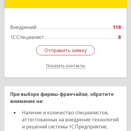
Иваново г, Конспиративный пер, дом № 7,
оф.1001
Подробнее
Внедрений
118
1С:Специалист
8
Отправить заявку
Отправить заявку
Показать контакты
Назад
При выборе фирмы-франчайзи, обратите
внимание на:
Наличие и количество специалистов,
аттестованных на внедрение технологий
и решений системы 1С:Предприятие,