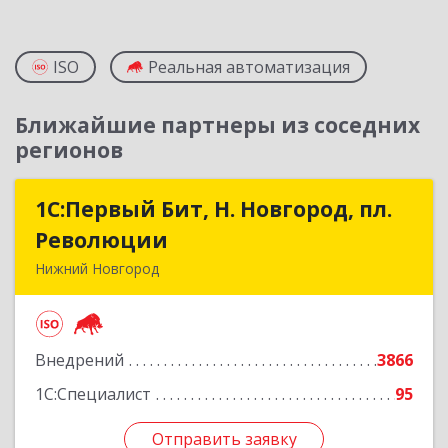
ISO
Реальная автоматизация
Ближайшие партнеры из соседних
регионов
1С:Первый Бит, Н. Новгород, пл.
1С:Первый Бит, Н. Новгород, пл.
Революции
Революции
Нижний Новгород
603002, Нижегородская обл, Нижний Новгород
г, Литвинова ул, дом № 74, корпус 31, пом.1
Внедрений
3866
Подробнее
1С:Специалист
95
Отправить заявку
Отправить заявку