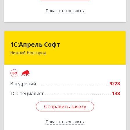
Показать контакты
Назад
1С:Апрель Софт
1С:Апрель Софт
Нижний Новгород
603000, Нижегородская обл, Нижний Новгород
г, Ульянова ул, дом № 10а, оф.715
Подробнее
Внедрений
9228
1С:Специалист
138
Отправить заявку
Отправить заявку
Показать контакты
Назад