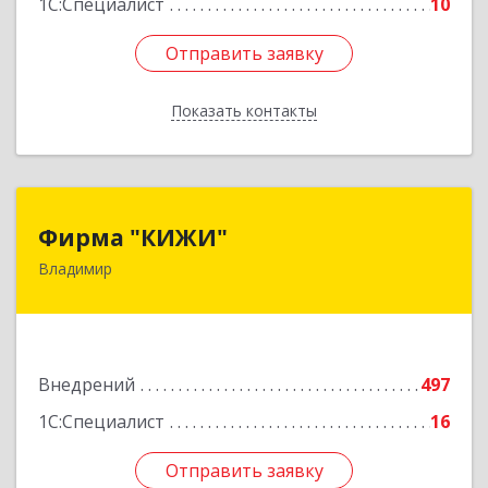
1С:Специалист
10
Отправить заявку
Отправить заявку
Показать контакты
Назад
Фирма "КИЖИ"
Фирма "КИЖИ"
Владимир
600000, Владимирская обл, Владимир г,
Диктора Левитана ул, дом № 4-г
Подробнее
Внедрений
497
1С:Специалист
16
Отправить заявку
Отправить заявку