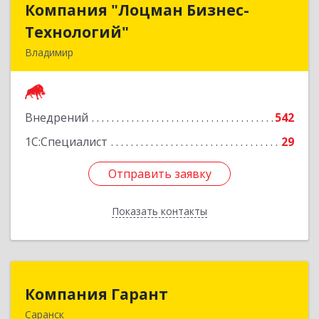
Компания "Лоцман Бизнес-
Компания "Лоцман Бизнес-
Технологий"
Технологий"
Владимир
600015, Владимирская обл, Владимир г,
Чайковского ул, дом № 40А, оф.21
Внедрений
542
Подробнее
1С:Специалист
29
Отправить заявку
Отправить заявку
Показать контакты
Назад
Компания Гарант
Компания Гарант
Саранск
430005, Мордовия Респ, Саранск г,