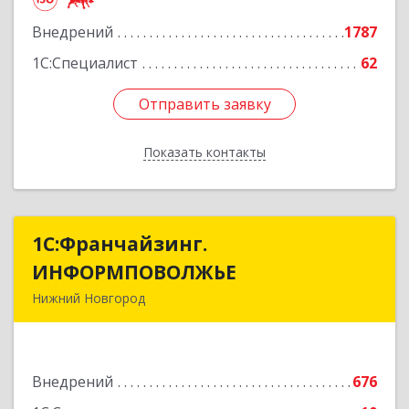
Подробнее
Внедрений
1787
1С:Специалист
62
Отправить заявку
Отправить заявку
Показать контакты
Назад
1С:Франчайзинг.
1С:Франчайзинг.
ИНФОРМПОВОЛЖЬЕ
ИНФОРМПОВОЛЖЬЕ
Нижний Новгород
603003, Нижегородская обл, Нижний Новгород
г, Ефремова ул, дом № 6, оф.6
Внедрений
676
Подробнее