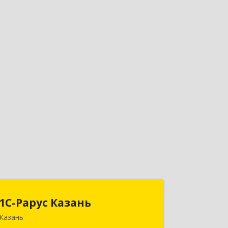
1С-Рарус Казань
1С-Рарус Казань
Казань
420088, Татарстан Респ, Казань г,