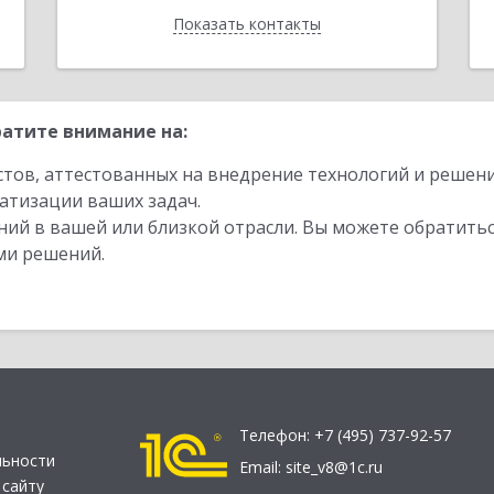
Показать контакты
Назад
атите внимание на:
стов, аттестованных на внедрение технологий и решен
атизации ваших задач.
ий в вашей или близкой отрасли. Вы можете обратитьс
ми решений.
Телефон:
+7 (495) 737-92-57
льности
Email:
site_v8@1c.ru
 сайту