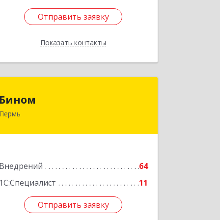
Отправить заявку
Отправить заявку
Показать контакты
Назад
Бином
Бином
Пермь
614000, Пермский край, Пермь г,
Куйбышева ул, дом № 2, оф.23
Подробнее
Внедрений
64
1С:Специалист
11
Отправить заявку
Отправить заявку