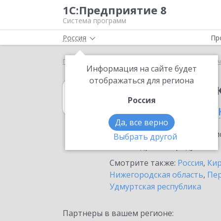
1С:Предприятие 8
Система программ
Россия
Пр
Главная
1С:Зарплата и кадры государственного у
Информация на сайте будет
отображаться для региона
1С:Зарплата и 
Россия
в Кирово-Чепец
Да, все верно
Ознакомьтесь с информацио
Выбрать другой
или внедрение продукта.
Смотрите также:
Россия
,
Кир
Нижегородская область
,
Пер
Удмуртская республика
Партнеры в вашем регионе: