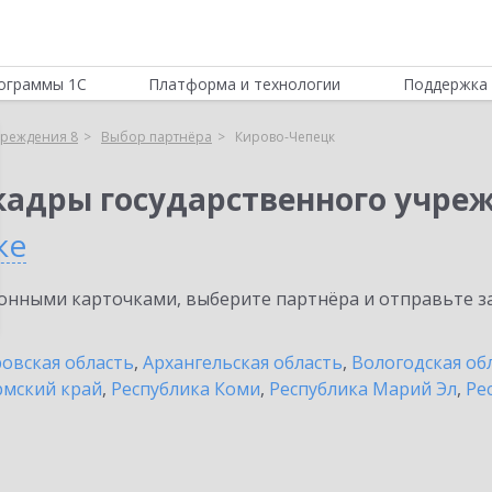
ограммы 1С
Платформа и технологии
Поддержка 
чреждения 8
Выбор партнёра
Кирово-Чепецк
кадры государственного учре
ке
нными карточками, выберите партнёра и отправьте за
овская область
,
Архангельская область
,
Вологодская об
мский край
,
Республика Коми
,
Республика Марий Эл
,
Ре