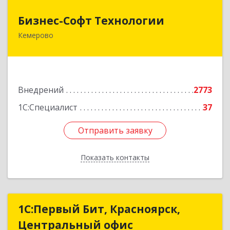
Бизнес-Софт Технологии
Бизнес-Софт Технологии
Кемерово
650992, Кемеровская область - Кузбасс обл,
Кемерово г, Советский пр-кт, дом № 2/8, оф.401
Подробнее
Внедрений
2773
1С:Специалист
37
Отправить заявку
Отправить заявку
Показать контакты
Назад
1С:Первый Бит, Красноярск,
1С:Первый Бит, Красноярск,
Центральный офис
Центральный офис