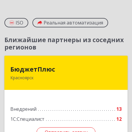
ISO
Реальная автоматизация
Ближайшие партнеры из соседних
регионов
БюджетПлюс
БюджетПлюс
Красноярск
660028, Красноярский край, Красноярск г,
Телевизорная ул, дом № 1, пом.401/3
Подробнее
Внедрений
13
1С:Специалист
12