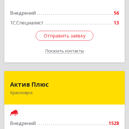
Подробнее
Внедрений
56
1С:Специалист
13
Отправить заявку
Отправить заявку
Показать контакты
Назад
Актив Плюс
Актив Плюс
Красноярск
660017, Красноярский край, Красноярск г,
Обороны ул, дом № 3, оф.220
Подробнее
Внедрений
1528