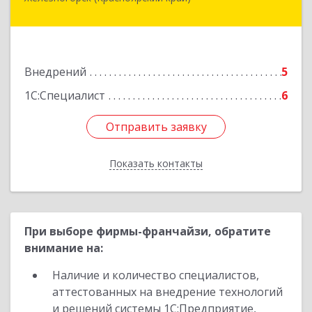
662973, Красноярский край, Железногорск г,
Белорусская ул, дом № 30 Б, пом.16
Подробнее
Внедрений
5
1С:Специалист
6
Отправить заявку
Отправить заявку
Показать контакты
Назад
При выборе фирмы-франчайзи, обратите
внимание на:
Наличие и количество специалистов,
аттестованных на внедрение технологий
и решений системы 1С:Предприятие,