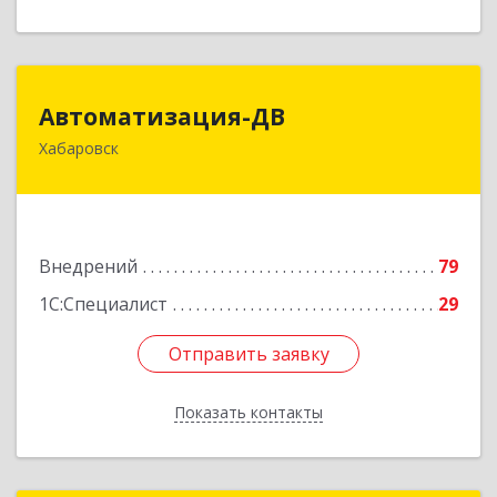
Автоматизация-ДВ
Автоматизация-ДВ
Хабаровск
680013, Хабаровский край, Хабаровск г,
Шабадина ул, дом № 19а, оф.200
Подробнее
Внедрений
79
1С:Специалист
29
Отправить заявку
Отправить заявку
Показать контакты
Назад