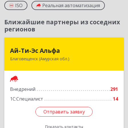
ISO
Реальная автоматизация
Ближайшие партнеры из соседних
регионов
Ай-Ти-Эс Альфа
Ай-Ти-Эс Альфа
Благовещенск (Амурская обл.)
675000, Амурская обл, Благовещенск г, Зейская
ул, дом № 134, оф.515
Подробнее
Внедрений
291
1С:Специалист
14
Отправить заявку
Отправить заявку
Показать контакты
Назад