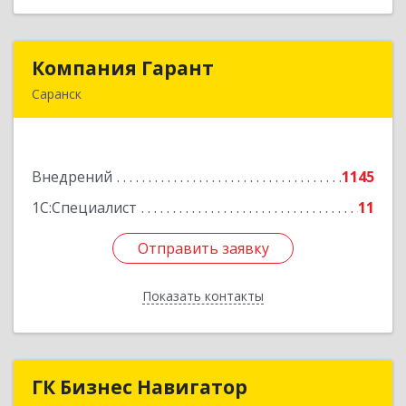
Компания Гарант
Компания Гарант
Саранск
430005, Мордовия Респ, Саранск г,
Большевистская ул, дом № 60, этаж 4 оф.7
Внедрений
1145
Подробнее
1С:Специалист
11
Отправить заявку
Отправить заявку
Показать контакты
Назад
ГК Бизнес Навигатор
ГК Бизнес Навигатор