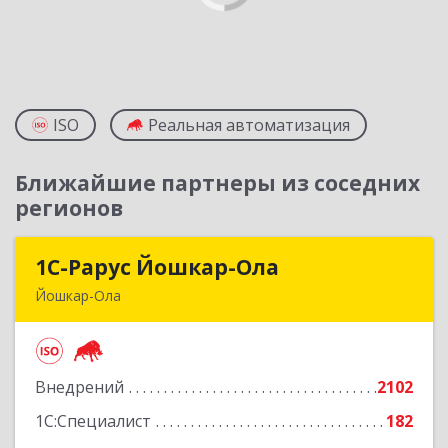
ISO
Реальная автоматизация
Ближайшие партнеры из соседних
регионов
1С-Рарус Йошкар-Ола
1С-Рарус Йошкар-Ола
Йошкар-Ола
424004, Марий Эл Респ, Йошкар-Ола г, Волкова
ул, дом № 68
Внедрений
2102
Подробнее
1С:Специалист
182