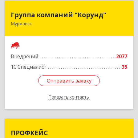
Группа компаний "Корунд"
Группа компаний "Корунд"
Мурманск
183025, Мурманская обл, Мурманск г, Тарана
ул, дом № 10
Подробнее
Внедрений
2077
1С:Специалист
35
Отправить заявку
Отправить заявку
Показать контакты
Назад
ПРОФКЕЙС
ПРОФКЕЙС