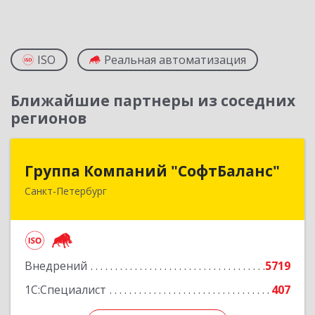
ISO
Реальная автоматизация
Ближайшие партнеры из соседних
регионов
Группа Компаний "СофтБаланс"
Группа Компаний "СофтБаланс"
Санкт-Петербург
195112, Санкт-Петербург г, Заневский пр-кт,
дом № 30, корпус 2, литера А
Подробнее
Внедрений
5719
1С:Специалист
407