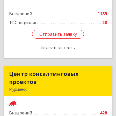
Подробнее
Внедрений
1189
1С:Специалист
28
Отправить заявку
Отправить заявку
Показать контакты
Назад
Центр консалтинговых
Центр консалтинговых
проектов
проектов
Мурманск
183039, Мурманская обл, Мурманск г,
Академика Книповича ул, дом № 19а, этаж 1
Внедрений
428
Подробнее