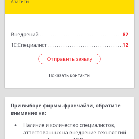
Апатиты
184209, Мурманская обл, Апатиты г,
Космонавтов ул, дом № 17
Подробнее
Внедрений
82
1С:Специалист
12
Отправить заявку
Отправить заявку
Показать контакты
Назад
При выборе фирмы-франчайзи, обратите
внимание на:
Наличие и количество специалистов,
аттестованных на внедрение технологий