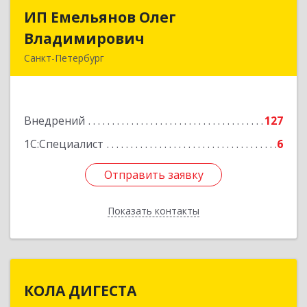
ИП Емельянов Олег
ИП Емельянов Олег
Владимирович
Владимирович
Санкт-Петербург
197372, Санкт-Петербург г, Авиаконструкторов
пр-кт, дом № 3, корпус 2, кв.283
Внедрений
127
Подробнее
1С:Специалист
6
Отправить заявку
Отправить заявку
Показать контакты
Назад
КОЛА ДИГЕСТА
КОЛА ДИГЕСТА